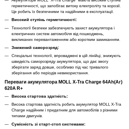
герметичності, що запобігає витоку електроліту та корозії.
Це робить їх безпечними та надійними в експлуатації.
Високий ступінь герметичності:
Технології безпеки забезпечують захист акумулятора і
електричних систем автомобіля від пошкоджень,
викликаних перевантаженням або коротким замиканням.
Знижений саморозряд:
Спеціальні технології, впроваджені в цій лінійці, знижують
швидкість саморозряду акумулятора, що дає змогу
зберігати заряд довше, особливо під час тривалого
зберігання або періодів невикористання.
Переваги акумулятора MOLL X-Tra Charge 64Ah(Аг)
620A R+
Висока стартова здатність:
Висока стартова здатність робить акумулятор MOLL X-Tra
Charge надійним і придатним для автомобілів з різними
типами двигунів.
Сумісність зі старт-стоп системами: