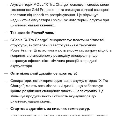
Акумулятори MOLL "X-Tra Charge" оснащені спеціальною
технологією Grid Protection, яка захищає сітчасті свинцеві
пластини від корозії та розтріскування. Це підвищує
надійність акумулятора і збільшує його термін служби при
циклічних навантаженнях.
Технологія PowerFrame:
CСерія "X-Tra Charge" використовує пластини сітчастої
структури, виготовлені із застосуванням технології
PowerFrame. Ці пластини мають високу структурну міцність
і сприяють рівномірному розподілу електроліту, що
покращує ефективність хімічних реакцій всередині
акумулятора.
Оптимізований дизайн сепараторів:
Сепаратори, які використовуються в акумуляторах "X-Tra
Charge", мають оптимізований дизайн, що забезпечує
краще розділення свинцевих пластин і електроліту. Це
збільшує продуктивність і стійкість акумулятора до
циклічних навантажень.
Стартова здатність за низьких температур:
Акумулятори MOLL "X-Tra Charge" мають високий ступінь