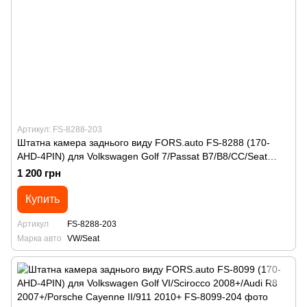
Артикул: FS-8288-203
Штатна камера заднього виду FORS.auto FS-8288 (170-
AHD-4PIN) для Volkswagen Golf 7/Passat B7/B8/CC/Seat
Leon III 2013+
1 200 грн
Купить
Артикул
FS-8288-203
Марка авто
VW/Seat