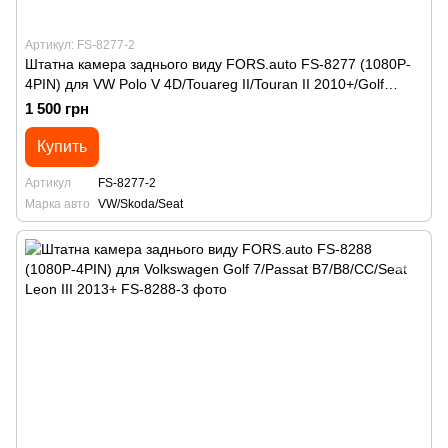
Артикул: FS-8277-2
Штатна камера заднього виду FORS.auto FS-8277 (1080P-
4PIN) для VW Polo V 4D/Touareg II/Touran II 2010+/Golf
Plus/Jetta VI 2011+/Passat B7 Variant/Skoda Octavia
1 500 грн
A7/Spaceback 2013+/Rapid 2012+/Superb 2014+/Seat Ibiza
2012+/Alhambra 2010+
Купить
Артикул
FS-8277-2
Марка авто
VW/Skoda/Seat