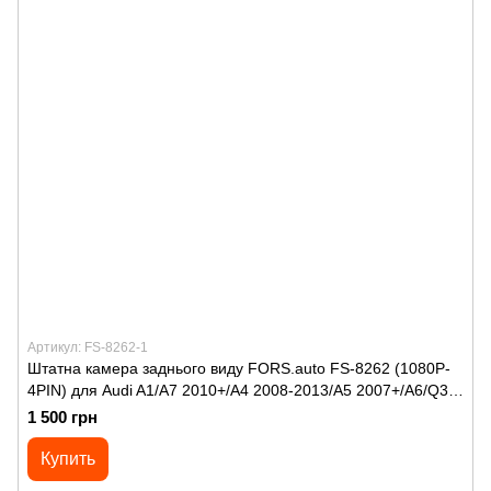
Артикул: FS-8262-1
Штатна камера заднього виду FORS.auto FS-8262 (1080P-
4PIN) для Audi A1/А7 2010+/A4 2008-2013/A5 2007+/А6/Q3
2011+/Q5 2008+/ТТ 2005+/VW Polo 4D Sedan 2016+/Multivan
1 500 грн
T6/Transporter T6/Caravelle 2015+
Купить