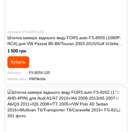
Артикул: FS-8059-105
Штатна камера заднього виду FORS.auto FS-8059 (1080P-
RCA) для VW Passat B5-B6/Touran 2003-2015/Golf V/Jetta
2005-2011/Multivan/Transporter/Caravelle 2003+/Caddy
1 500 грн
2004+/Eos 2005+/Skoda Superb 2002-2008
Купить
Артикул
FS-8059-105
Марка авто
VW/Skoda