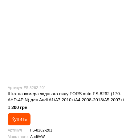
Артикул: FS-8262-201
Штатна камера заднього виду FORS.auto FS-8262 (170-
AHD-4PIN) для Audi A1/А7 2010+/A4 2008-2013/A5 2007+/
А6/Q3 2011+/Q5 2008+/ТТ 2005+/VW Polo 4D Sedan
1 200 грн
2016+/Multivan T6/Transporter T6/Caravelle 2015+
Купить
Артикул
FS-8262-201
Марка авто
Audi/VW