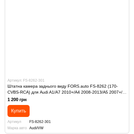
Артикул: FS-8262-301
Штатна камера заднього виду FORS.auto FS-8262 (170-
CVBS-RCA) для Audi A1/А7 2010+/A4 2008-2013/A5 2007+/
А6/Q3 2011+/Q5 2008+/ТТ 2005+/VW Polo 4D Sedan
1 200 грн
2016+/Multivan T6/Transporter T6/Caravelle 2015+
Купить
Артикул
FS-8262-301
Марка авто
Audi/VW