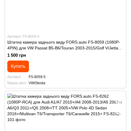
Артикул: FS-8059-5
Штатна камера заднього виду FORS.auto FS-8059 (1080P-
4PIN) для VW Passat B5-B6/Touran 2003-2015/Golf V/Jetta
2005-2011/Multivan/Transporter/Caravelle 2003+/Caddy
1 500 грн
2004+/Eos 2005+/Skoda Superb 2002-2008
Купить
Артикул
FS-8059-5
Марка авто
VW/Skoda