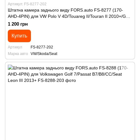
Артикул: FS-8277-202
Штатна камера заднього виду FORS.auto FS-8277 (170-
AHD-4PIN) для VW Polo V 4D/Touareg II/Touran II 2010+/Golf
Plus/Jetta VI 2011+/Passat B7 Variant/Skoda Octavia
1 200 грн
A7/Spaceback 2013+/Rapid 2012+/Superb 2014+/Seat Ibiza
2012+/Alhambra 2010+
Купить
Артикул
FS-8277-202
Марка авто
VW/Skoda/Seat