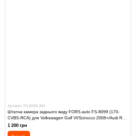
Артикул: FS-8099-304
Штатна камера заднього виду FORS.auto FS-8099 (170-
CVBS-RCA) для Volkswagen Golf VI/Scirocco 2008+/Audi R8
2007+/Porsche Cayenne II/911 2010+
1 200 грн