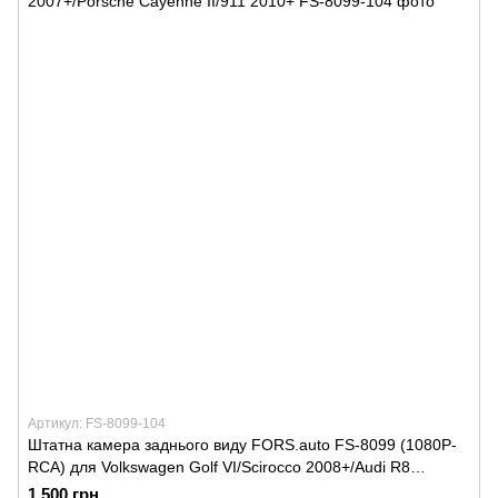
Артикул: FS-8099-104
Штатна камера заднього виду FORS.auto FS-8099 (1080P-
RCA) для Volkswagen Golf VI/Scirocco 2008+/Audi R8
2007+/Porsche Cayenne II/911 2010+
1 500 грн