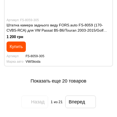
Артикул: FS-8059-305
Штатна камера заднього виду FORS.auto FS-8059 (170-
CVBS-RCA) для VW Passat B5-B6/Touran 2003-2015/Golf
V/Jetta 2005-2011/Multivan/Transporter/Caravelle
1 200 грн
2003+/Caddy 2004+/Eos 2005+/Skoda Superb 2002-2008
Купить
Артикул
FS-8059-305
Марка авто
VW/Skoda
Показать еще 20 товаров
Назад
Вперед
1
из 21