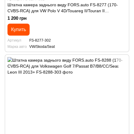
Штатна камера заднього виду FORS.auto FS-8277 (170-
CVBS-RCA) для VW Polo V 4D/Touareg II/Touran II
2010+/Golf Plus/Jetta VI 2011+/Passat B7 Variant/Skoda
1 200 грн
Octavia A7/Spaceback 2013+/Rapid 2012+/Superb 2014+/Seat
Ibiza 2012+/Alhambra 2010+
Купить
Артикул
FS-8277-302
Марка авто
VW/Skoda/Seat