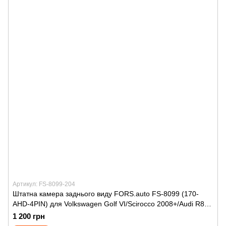
Артикул: FS-8099-204
Штатна камера заднього виду FORS.auto FS-8099 (170-
AHD-4PIN) для Volkswagen Golf VI/Scirocco 2008+/Audi R8
2007+/Porsche Cayenne II/911 2010+
1 200 грн