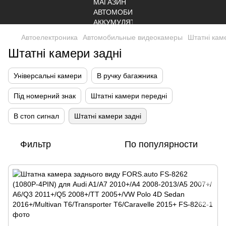
Автоелектроника
Автомобильные видеокамеры
Штатні кам
Штатні камери задні
Універсальні камери
В ручку багажника
Під номерний знак
Штатні камери передні
В стоп сигнал
Штатні камери задні
Фильтр
По популярности