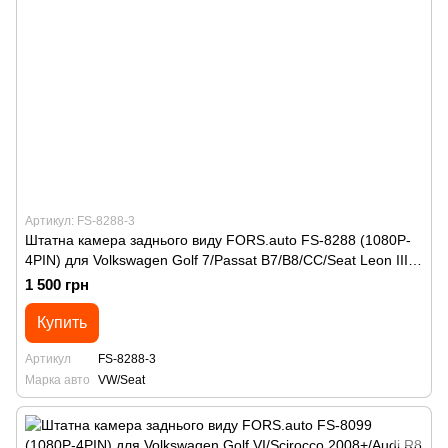
Артикул: FS-8288-3
Штатна камера заднього виду FORS.auto FS-8288 (1080P-
4PIN) для Volkswagen Golf 7/Passat B7/B8/CC/Seat Leon III
2013+
1 500 грн
Купить
Артикул
FS-8288-3
Марка авто
VW/Seat