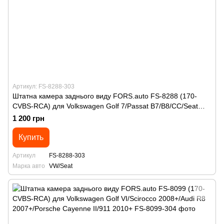
Артикул: FS-8288-303
Штатна камера заднього виду FORS.auto FS-8288 (170-
CVBS-RCA) для Volkswagen Golf 7/Passat B7/B8/CC/Seat
Leon III 2013+
1 200 грн
Купить
Артикул
FS-8288-303
Марка авто
VW/Seat