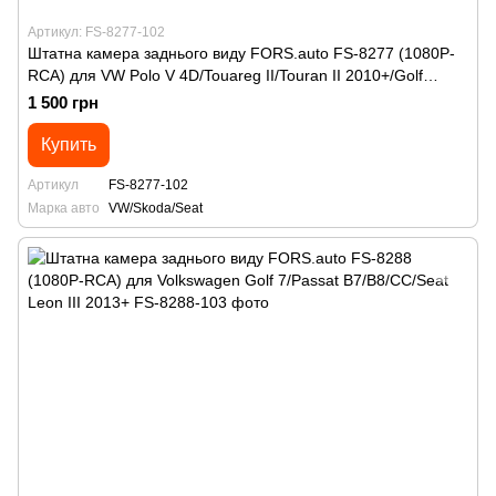
Артикул: FS-8277-102
Штатна камера заднього виду FORS.auto FS-8277 (1080P-
RCA) для VW Polo V 4D/Touareg II/Touran II 2010+/Golf
Plus/Jetta VI 2011+/Passat B7 Variant/Skoda Octavia
1 500 грн
A7/Spaceback 2013+/Rapid 2012+/Superb 2014+/Seat Ibiza
2012+/Alhambra 2010+
Купить
Артикул
FS-8277-102
Марка авто
VW/Skoda/Seat