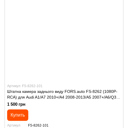
Артикул: FS-8262-101
Штатна камера заднього виду FORS.auto FS-8262 (1080P-
RCA) для Audi A1/А7 2010+/A4 2008-2013/A5 2007+/А6/Q3
2011+/Q5 2008+/ТТ 2005+/VW Polo 4D Sedan 2016+/Multivan
1 500 грн
T6/Transporter T6/Caravelle 2015+
Купить
Артикул
FS-8262-101