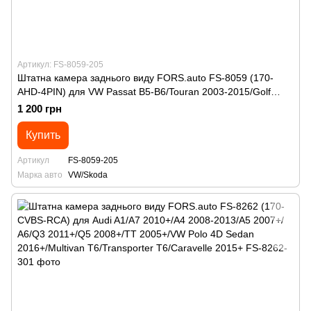
Артикул: FS-8059-205
Штатна камера заднього виду FORS.auto FS-8059 (170-
AHD-4PIN) для VW Passat B5-B6/Touran 2003-2015/Golf
V/Jetta 2005-2011/Multivan/Transporter/Caravelle
1 200 грн
2003+/Caddy 2004+/Eos 2005+/Skoda Superb 2002-2008
Купить
Артикул
FS-8059-205
Марка авто
VW/Skoda