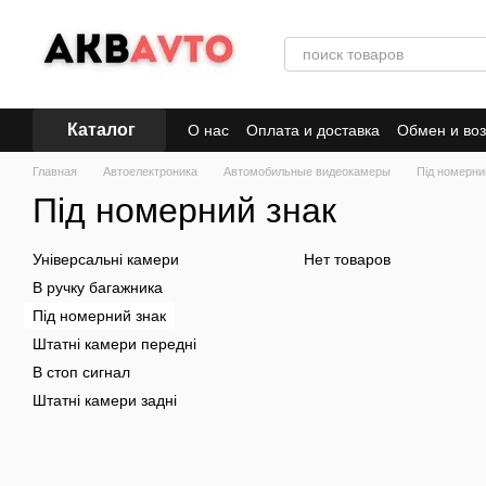
Перейти к основному контенту
Каталог
О нас
Оплата и доставка
Обмен и воз
Главная
Автоелектроника
Автомобильные видеокамеры
Під номерни
Під номерний знак
Універсальні камери
Нет товаров
В ручку багажника
Під номерний знак
Штатні камери передні
В стоп сигнал
Штатні камери задні