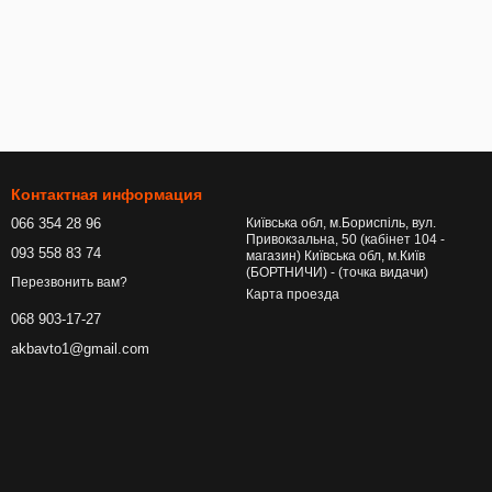
Контактная информация
066 354 28 96
Київська обл, м.Бориспіль, вул.
Привокзальна, 50 (кабінет 104 -
093 558 83 74
магазин) Київська обл, м.Київ
(БОРТНИЧИ) - (точка видачи)
Перезвонить вам?
Карта проезда
068 903-17-27
akbavto1@gmail.com