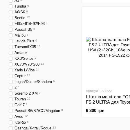
A3
Tundra
6
A6/S6
6
Beetle
12
E90/E91/E92/E93
6
Passat B5
6
Malibu
6
Lavida Plus
6
Tucson/IX35
13
Amarok
6
KX3/Seltos
7
XC70/V70/S60
12
Yaris L/Vios
14
Captur
12
Logan/Duster/Sandero
6
2
6
Артикул: FS-1522
Sorento 2 XM
7
Штатна магнітола FO
Touran
22
FS 2 ULTRA для Toyo
Golf 7
8
USA (2+32Gb, 10"\;) 2
6 300 грн
Passat B6/B7/CC/Magotan
8
Aveo
12
K3/Rio
6
Qashqai/X-trail/Rogue
23