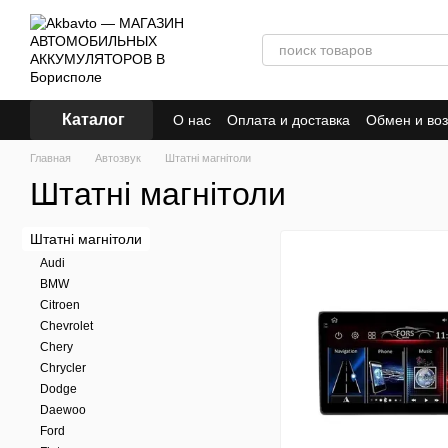
Перейти к основному контенту
Каталог
О нас
Оплата и доставка
Обмен и воз
Главная
Автозвук
Штатні магнітоли
Штатні магнітоли
Штатні магнітоли
Audi
BMW
Citroen
Chevrolet
Chery
Chrycler
Dodge
Daewoo
Ford