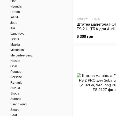
Fiat
Hyundai
Honda
Infiniti
Артикул: FS-1505
Jeep
Штатна магнітола FO
Kia
FS 2 ULTRA для Audi
(2+32Gb, 9"\;) 2000-20
Land rover
6 300 грн
Lexus
Mazda
Mitsubishi
Mercedes-Benz
Nissan
Opel
Peugeot
Porsche
Renault
Suzuki
Skoda
Subaru
SsangYong
Smart
Seat