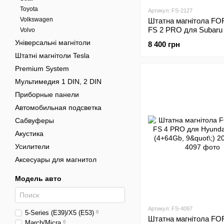
Toyota
Артикул: FS-2127
Volkswagen
Штатна магнітола FO
FS 2 PRO для Subaru 
Volvo
(2+32Gb, 9"\;) 2013-20
Універсальні магнітоли
8 400 грн
Штатні магнітоли Tesla
Premium System
Мультимедия 1 DIN, 2 DIN
Приборные панели
Автомобильная подсветка
Сабвуферы
Акустика
Усилители
Аксесуары для магнитол
Модель авто
Артикул: FS-4097
5-Series (E39)/X5 (E53)
6
Штатна магнітола FO
March/Micra
6