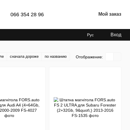
066 354 28 96
Мой заказ
Вход
Рус
ле
сначала дороже
по названию
Отображение: