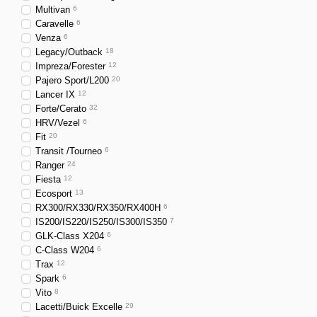
Multivan
6
Caravelle
6
Venza
6
Legacy/Outback
18
Impreza/Forester
12
Pajero Sport/L200
20
Lancer IX
12
Forte/Cerato
32
HRV/Vezel
6
Fit
20
Transit /Tourneo
6
Ranger
24
Fiesta
12
Ecosport
13
RX300/RX330/RX350/RX400H
6
IS200/IS220/IS250/IS300/IS350
7
GLK-Class X204
6
C-Class W204
6
Trax
12
Spark
6
Vito
8
Lacetti/Buick Excelle
29