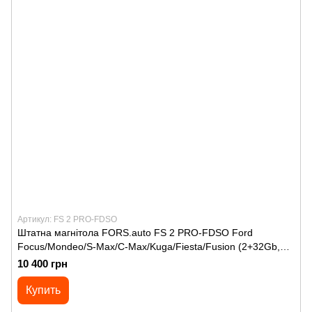
Артикул: FS 2 PRO-FDSO
Штатна магнітола FORS.auto FS 2 PRO-FDSO Ford
Focus/Mondeo/S-Max/C-Max/Kuga/Fiesta/Fusion (2+32Gb,
7"\;, silver) 2007-2011
10 400 грн
Купить