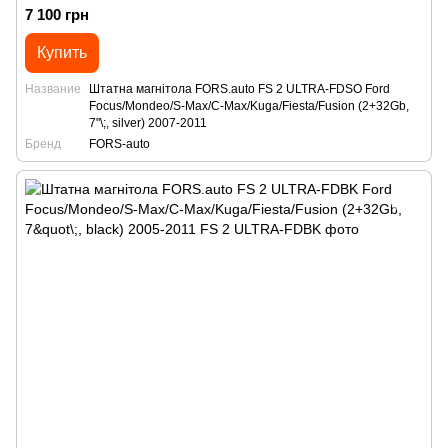
7"\;, silver) 2007-2011
7 100 грн
Купить
Название
Штатна магнітола FORS.auto FS 2 ULTRA-FDSO Ford
Focus/Mondeo/S-Max/C-Max/Kuga/Fiesta/Fusion (2+32Gb,
7"\;, silver) 2007-2011
Бренд
FORS-auto