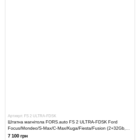
Артикул: FS 2 ULTRA-FDSK
Штатна магнітола FORS.auto FS 2 ULTRA-FDSK Ford
Focus/Mondeo/S-Max/C-Max/Kuga/Fiesta/Fusion (2+32Gb,
7"\;, silver) 2005-2011
7 100 грн