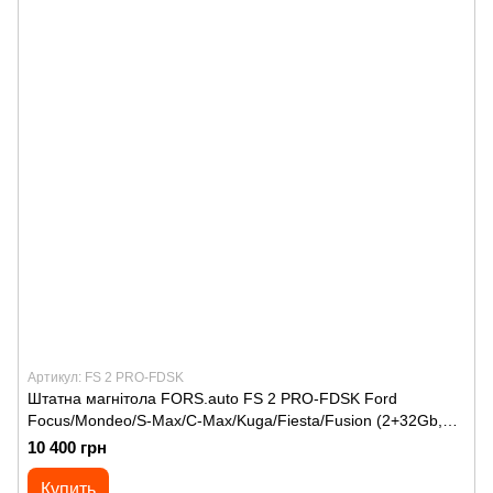
Артикул: FS 2 PRO-FDSK
Штатна магнітола FORS.auto FS 2 PRO-FDSK Ford
Focus/Mondeo/S-Max/C-Max/Kuga/Fiesta/Fusion (2+32Gb,
7"\;, silver) 2005-2011
10 400 грн
Купить