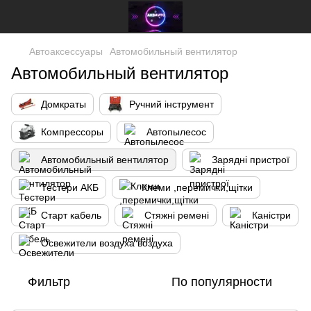
Автоаксессуары
Автомобильный вентилятор
Автомобильный вентилятор
Домкраты
Ручний інструмент
Компрессоры
Автопылесос
Автомобильный вентилятор
Зарядні пристрої
Тестери АКБ
Клеми ,перемички,щітки
Старт кабель
Стяжні ремені
Каністри
Освежители воздуха воздуха
Фильтр
По популярности