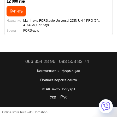
12 000 грн
Купить
Название
Магнітола FORS.auto Universal 2DIN UN 4 PRO (7"\;,
4+64Gb, CarPlay)
Бренд
FORS-auto
066 354 28 96
093 558 83 74
Контактная информация
Полная версия сайта
© AKBavto_Boryspil
Укр
Рус
Online store built with Horoshop