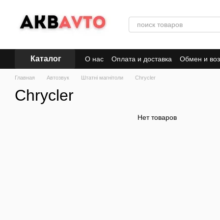
Перейти к основному контенту
Каталог
О нас
Оплата и доставка
Обмен и воз
Главная
Автозвук
Штатні магнітоли
Chrycler
Chrycler
Нет товаров