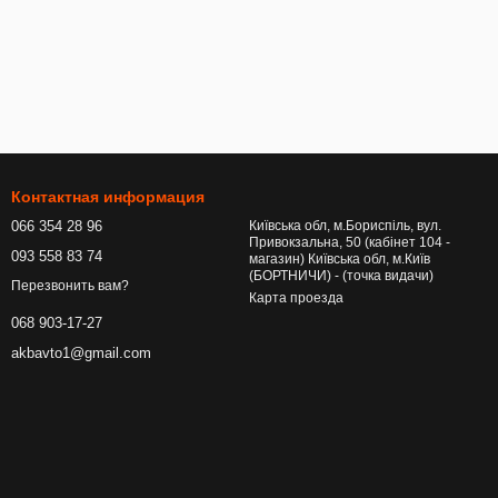
Контактная информация
066 354 28 96
Київська обл, м.Бориспіль, вул.
Привокзальна, 50 (кабінет 104 -
093 558 83 74
магазин) Київська обл, м.Київ
(БОРТНИЧИ) - (точка видачи)
Перезвонить вам?
Карта проезда
068 903-17-27
akbavto1@gmail.com