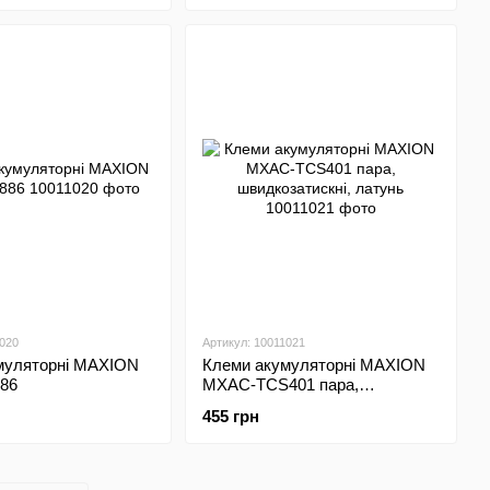
1020
Артикул: 10011021
муляторні MAXION
Клеми акумуляторні MAXION
86
MXAC-TCS401 пара,
швидкозатискні, латунь
455 грн