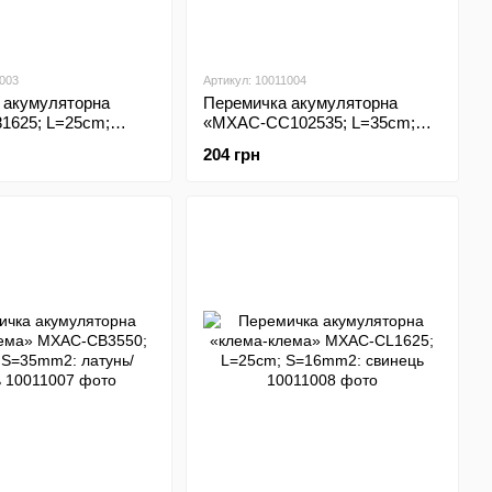
1003
Артикул: 10011004
 акумуляторна
Перемичка акумуляторна
625; L=25cm;
«MXAC-CC102535; L=35cm;
M8: мідь/латунь
S=25mm2; M10: мідь/латунь
204 грн