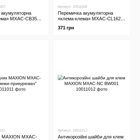
1007
Артикул: 10011008
 акумуляторна
Перемичка акумуляторна
ема» MXAC-CB3550;
«клема-клема» MXAC-CL1625;
=35mm2: латунь/
L=25cm; S=16mm2: свинець
371 грн
011
Артикул: 10011012
к MAXION MXAC-
Антикорозійні шайби для клем