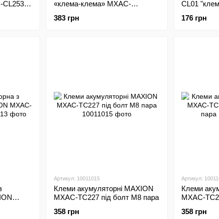
-CL2535;
«клема-клема» MXAC-
CL01 "кле
винець
CTB2535; L=35cm; S=25mm2:
383 грн
176 грн
латунь/латунь
Артикул: 10011015
Артикул: 1001
з
Клеми акумуляторні MAXION
Клеми аку
ION
MXAC-TC227 під болт М8 пара
MXAC-TC22
пара
358 грн
358 грн