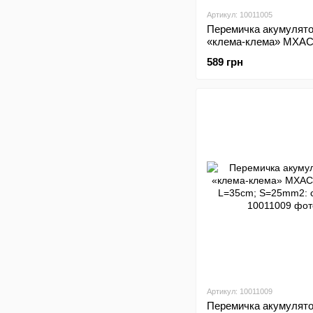
Артикул: 10011005
Перемичка акумулят
«клема-клема» MXAC
L=25cm; S=16mm2: ла
589 грн
латунь
Артикул: 10011009
Перемичка акумулят