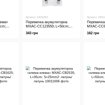
Артикул: 10011002
Артикул: 1001
лема»
Перемичка акумуляторна
Перемичка
cm;
MXAC-CC123550; L=50cm;
MXAC-CC81
тунь
S=35mm2; M12: мідь/латунь
S=16mm2; 
343 грн
162 грн