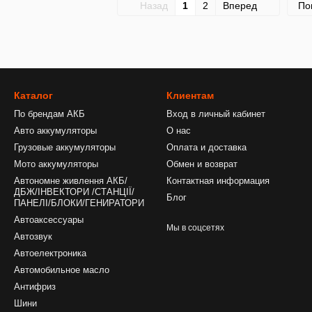
Назад
1
2
Вперед
По
Каталог
Клиентам
По брендам АКБ
Вход в личный кабинет
Авто аккумуляторы
О нас
Грузовые аккумуляторы
Оплата и доставка
Мото аккумуляторы
Обмен и возврат
Автономне живлення АКБ/
Контактная информация
ДБЖ/ІНВЕКТОРИ /СТАНЦІЇ/
Блог
ПАНЕЛІ/БЛОКИ/ГЕНИРАТОРИ
Автоаксессуары
Мы в соцсетях
Автозвук
Автоелектроника
Автомобильное масло
Антифриз
Шини