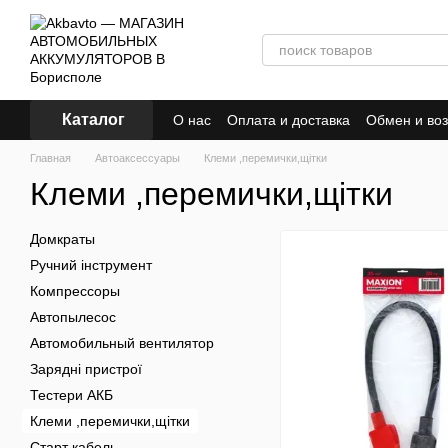
Перейти к основному контенту
Каталог
О нас
Оплата и доставка
Обмен и воз
Главная
Автоаксессуары
Клеми ,перемички,щітки
Клеми ,перемички,щітки
Домкраты
Ручний інструмент
Компрессоры
Автопылесос
Автомобильный вентилятор
Зарядні пристрої
Тестери АКБ
Клеми ,перемички,щітки
Старт кабель