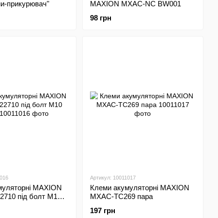
ми-прикурювач"
MAXION MXAC-NC BW001
98 грн
1016
Артикул: 10011017
муляторні MAXION
Клеми акумуляторні MAXION
710 під болт М10
MXAC-TC269 пара
197 грн