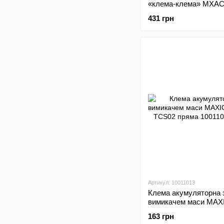
«клема-клема» MXAC
L=35cm; S=25mm2: с
431 грн
Артикул: 10011013
Клема акумуляторна 
вимикачем маси MAX
MXAC-TCS02 пряма
163 грн