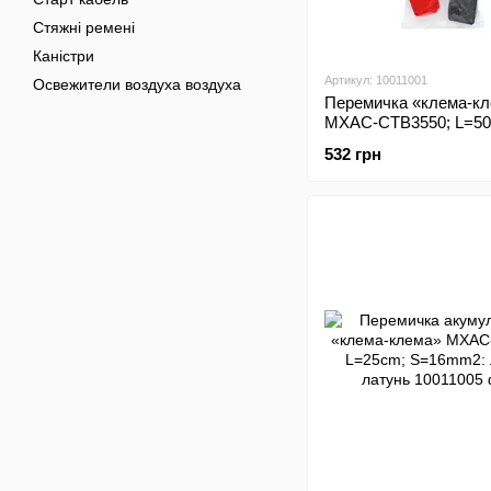
Стяжні ремені
Каністри
Артикул: 10011001
Освежители воздуха воздуха
Перемичка «клема-к
MXAC-CTB3550; L=50
S=35mm2: латунь/ла
532 грн