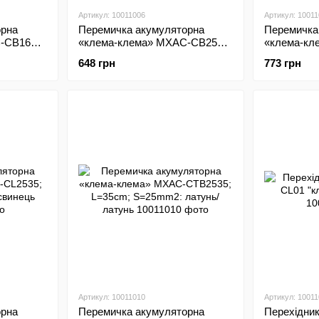
Артикул: 10011006
Артикул: 1001
орна
Перемичка акумуляторна
Перемичка
-CB1625;
«клема-клема» MXAC-CB2535;
«клема-кл
тунь/
L=35cm; S=25mm2: латунь/
L=50cm; S
648 грн
773 грн
латунь
латунь
Артикул: 10011010
Артикул: 10011
орна
Перемичка акумуляторна
Перехідни