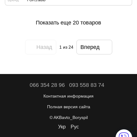
Бренд
FORS.auto
Показать еще 20 товаров
Назад
Вперед
1
из 24
066 354 28 96
093 558 83 74
Контактная информация
Полная версия сайта
© AKBavto_Boryspil
Укр
Рус