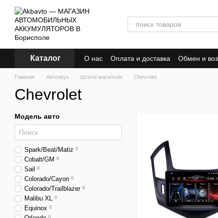
Перейти к основному контенту
Каталог
О нас
Оплата и доставка
Обмен и воз
Главная
Автозвук
Штатні магнітоли
Chevrolet
Chevrolet
Модель авто
Spark/Beat/Matiz
6
Cobalt/GM
6
Sail
6
Colorado/Cayon
6
Colorado/Trailblazer
6
Malibu XL
6
Equinox
6
Orlando
6