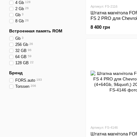
4 Gb
128
Артикул: FS-2116
2 Gb
26
Штатна магнітола FO
Gb
3
FS 2 PRO для Chevrol
8 Gb
26
(2+32Gb, 9"\;) 2006-20
8 400 грн
Встроенная память ROM
Gb
3
256 Gb
26
32 GB
96
64 GB
59
128 GB
22
Бренд
FORS.auto
193
Torssen
206
Артикул: FS-4146
Штатна магнітола FO