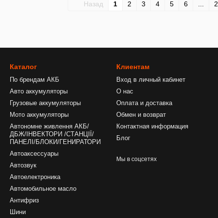
Назад
1
2
3
4
5
6
...
2
Каталог
Клиентам
По брендам АКБ
Вход в личный кабинет
Авто аккумуляторы
О нас
Грузовые аккумуляторы
Оплата и доставка
Мото аккумуляторы
Обмен и возврат
Автономне живлення АКБ/
Контактная информация
ДБЖ/ІНВЕКТОРИ /СТАНЦІЇ/
Блог
ПАНЕЛІ/БЛОКИ/ГЕНИРАТОРИ
Автоаксессуары
Мы в соцсетях
Автозвук
Автоелектроника
Автомобильное масло
Антифриз
Шини