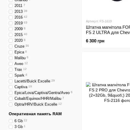
2011
7
2013
38
2016
42
Артикул: FS-1619
2019
63
Штатна магнітола FO
2009
8
FS 2 ULTRA для Chevr
2015
40
Cruze (2+32Gb, 9"\;) 
2020
8
6 300 грн
Cruze
30
Epica
6
Malibu
6
Aveo
12
Trax
12
Spark
6
Lacetti/Buick Excelle
29
Captiva
19
Epica/Lova/Captiva/Gentra/Aveo
6
Cobalt/Equinox/HHR/Malibu
7
Optra/HRV/Buick Excelle
12
Оперативная память RAM
6 Gb
22
3 Gb
1