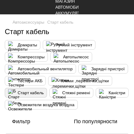
Автоаксессуары
Старт кабель
Старт кабель
Домкраты
Ручний інструмент
Компрессоры
Автопылесос
Автомобильный вентилятор
Зарядні пристрої
Тестери АКБ
Клеми ,перемички,щітки
Старт кабель
Стяжні ремені
Каністри
Освежители воздуха воздуха
Фильтр
По популярности