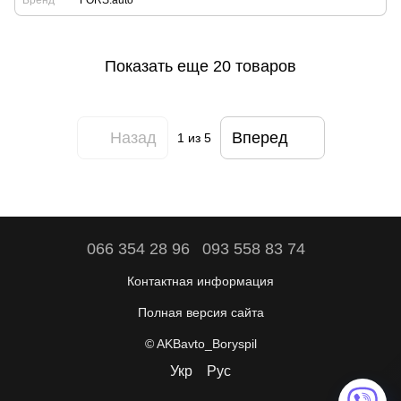
Бренд
FORS.auto
Показать еще 20 товаров
Назад
Вперед
1
из 5
066 354 28 96
093 558 83 74
Контактная информация
Полная версия сайта
© AKBavto_Boryspil
Укр
Рус