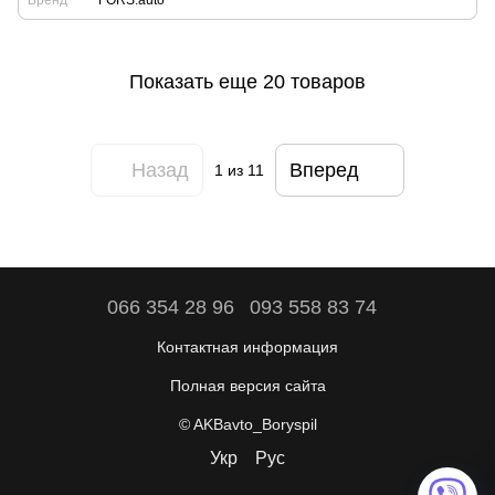
Бренд
FORS.auto
Показать еще 20 товаров
Назад
Вперед
1
из 11
066 354 28 96
093 558 83 74
Контактная информация
Полная версия сайта
© AKBavto_Boryspil
Укр
Рус