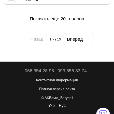
Бренд
FORS.auto
Показать еще 20 товаров
Назад
Вперед
1
из 19
066 354 28 96
093 558 83 74
Контактная информация
Полная версия сайта
© AKBavto_Boryspil
Укр
Рус