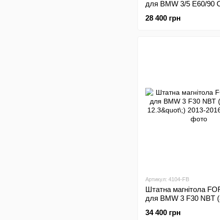
для BMW 3/5 E60/90 
(4+32Gb, 12.3"\;) 2009
28 400 грн
Артикул: 4104-FB
Штатна магнітола FO
для BMW 3 F30 NBT (
12.3"\;) 2013-2016
34 400 грн