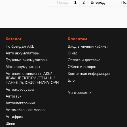
Назад
1
2
Вперед
По
Каталог
Клиентам
По брендам АКБ
Вход в личный кабинет
Авто аккумуляторы
О нас
Грузовые аккумуляторы
Оплата и доставка
Мото аккумуляторы
Обмен и возврат
Автономне живлення АКБ/
Контактная информация
ДБЖ/ІНВЕКТОРИ /СТАНЦІЇ/
Блог
ПАНЕЛІ/БЛОКИ/ГЕНИРАТОРИ
Автоаксессуары
Мы в соцсетях
Автозвук
Автоелектроника
Автомобильное масло
Антифриз
Шини