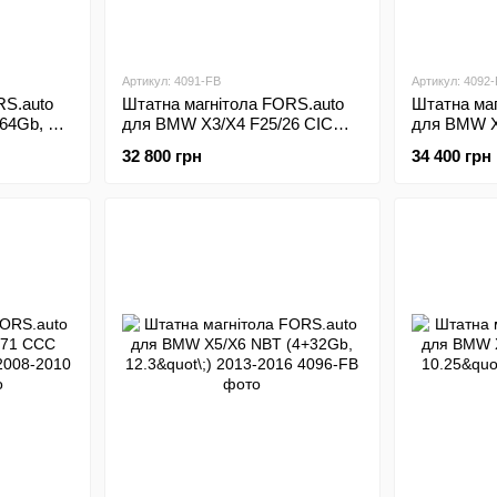
Артикул: 4091-FB
Артикул: 4092
RS.auto
Штатна магнітола FORS.auto
Штатна маг
64Gb, CP
для BMW X3/X4 F25/26 CIC
для BMW X
(4+64Gb, 12.3"\;) 2010-2012
12.3"\;) 20
32 800 грн
34 400 грн