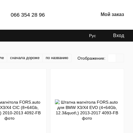
066 354 28 96
Мой заказ
Вход
Рус
ле
сначала дороже
по названию
Отображение: