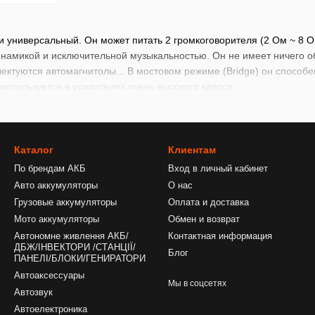
универсальный. Он может питать 2 громкоговорителя (2 Ом ~ 8 Ом
инамикой и исключительной музыкальностью. Он не имеет ничего о
ектуются автомагнитолы... В мостовом режиме (Bridge) он спосо
 используется в усилителях очень высокого класса
Каталог
Клиентам
По брендам АКБ
Вход в личный кабинет
Авто аккумуляторы
О нас
Грузовые аккумуляторы
Оплата и доставка
Мото аккумуляторы
Обмен и возврат
Автономне живлення АКБ/
Контактная информация
ДБЖ/ІНВЕКТОРИ /СТАНЦІЇ/
Блог
ПАНЕЛІ/БЛОКИ/ГЕНИРАТОРИ
Автоаксессуары
Мы в соцсетях
Автозвук
Автоелектроника