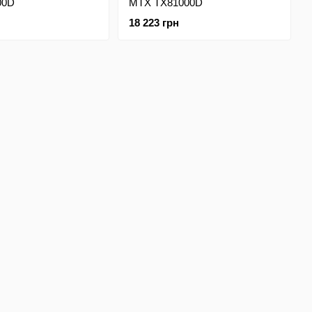
00D
MTX TX81000D
18 223 грн