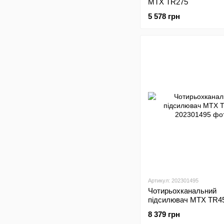
MTX TR275
5 578 грн
Артикул: 202301495
Чотирьохканальний
підсилювач MTX TR4
8 379 грн