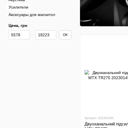
Усилители
Аксесуары для магнитол
Цена, грн
От Цена, грн
До Цена, грн
OK
Артикул: 202301494
Двухканальний підси