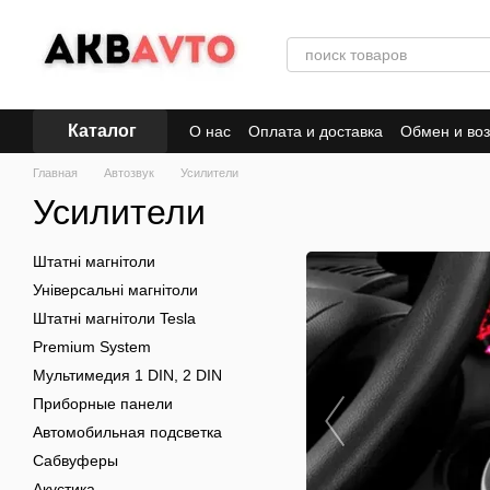
Перейти к основному контенту
Каталог
О нас
Оплата и доставка
Обмен и воз
Главная
Автозвук
Усилители
Усилители
Штатні магнітоли
Універсальні магнітоли
Штатні магнітоли Tesla
Premium System
Мультимедия 1 DIN, 2 DIN
Приборные панели
Автомобильная подсветка
Сабвуферы
Акустика