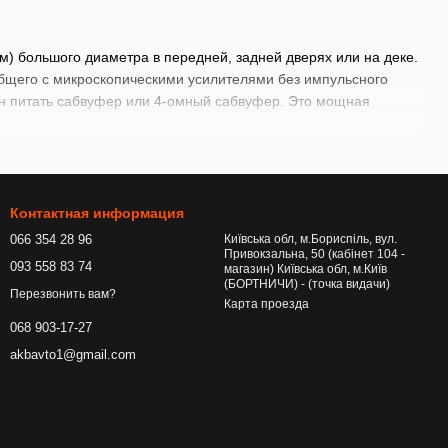
) большого диаметра в передней, задней дверях или на деке.
бщего с микроскопическими усилителями без импульсного
бен питать сабвуфер или 4-омный сабвуфер. Это мощная
Контактная информация
066 354 28 96
Київська обл, м.Бориспіль, вул.
Привокзальна, 50 (кабінет 104 -
093 558 83 74
магазин) Київська обл, м.Київ
(БОРТНИЧИ) - (точка видачи)
Перезвонить вам?
Карта проезда
068 903-17-27
akbavto1@gmail.com