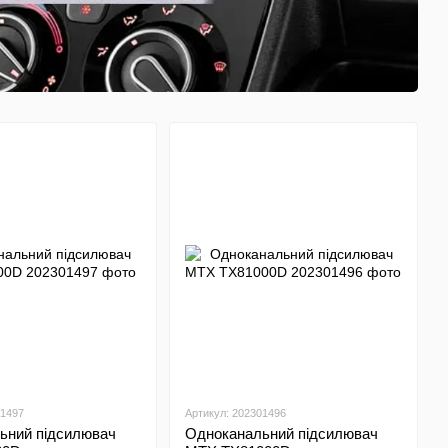
01497
Артикул: 202301496
ьний підсилювач
Одноканальний підсилювач