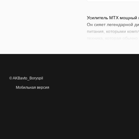
Усилитель MTX мощный и 
Он сияет легендарной д
питания, которыми компл
техника, которая обычно
© AKBavto_Boryspil
Мобильная версия