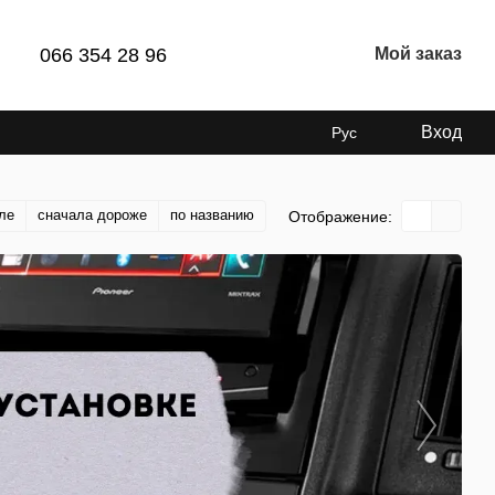
066 354 28 96
Мой заказ
Вход
Рус
ле
сначала дороже
по названию
Отображение: