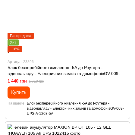
Распродажа
Хит
−16%
Артикул: 23896
Блок безперебійного живлення -5A до Роутера -
відеонагляду - Електричних замків та домофонівGV-009-
UPS-A-1203-5A
1 440 грн
1 710 грн
Купить
Название
Блок безперебійного живлення -5A до Роутера -
відеонагляду - Електричних замків та домофонівGV-009-
UPS-A-1203-5A