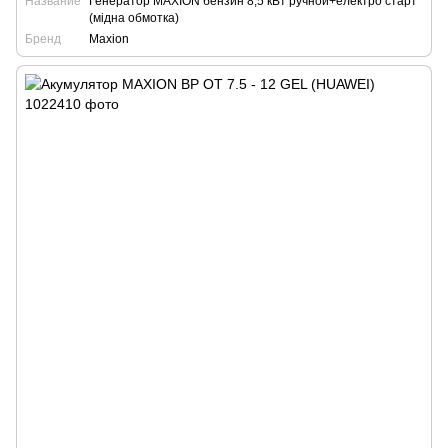
Название
Генератор MAXION бензин 8,5 кВт ручной+електро старт
(мідна обмотка)
Бренд
Maxion