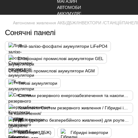
Автономне живлення АКБ/ДБЖ/ІНВЕКТОРИ /СТАНЦІЇ/ПАНЕ
Сонячні панелі
Літій-залізо-фосфатні акумулятори LiFePO4
Стаціонарні промислові акумулятори GEL
Стаціонарні промислові акумулятори AGM
Тягові акумулятори
Системи резервного енергозабезпечення та накопичення/ гібридні інвектори
Комплекти Систем резервного живлення / Гібридні інвектори з батареями
ДБЖ (джерело безперебійного живлення) для роутерів
Інвектори (ДБЖ)
Гібридні інвертори