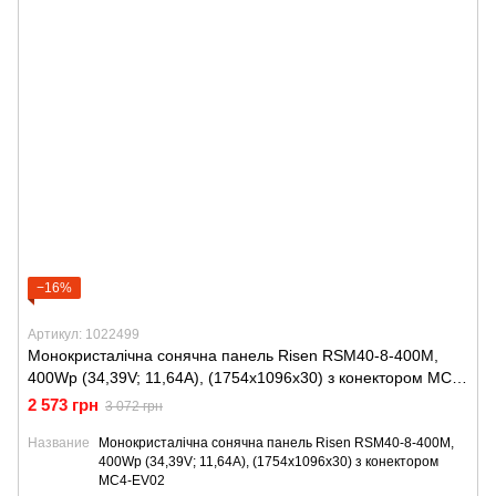
−16%
Артикул: 1022499
Монокристалічна сонячна панель Risen RSM40-8-400M,
400Wp (34,39V; 11,64A), (1754x1096x30) з конектором MC4-
EV02
2 573 грн
3 072 грн
Название
Монокристалічна сонячна панель Risen RSM40-8-400M,
400Wp (34,39V; 11,64A), (1754x1096x30) з конектором
MC4-EV02