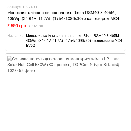
Артикул: 1022490
Монокристалічна сонячна панель Risen RSM40-8-405M,
405Wp (34,64V; 11,7A), (1754x1096x30) з конектором MC4-
EV02
2 580 грн
3 092 грн
Название
Монокристалічна сонячна панель Risen RSM40-8-405M,
405Wp (34,64V; 11,7A), (1754x1096x30) з конектором MC4-
EV02