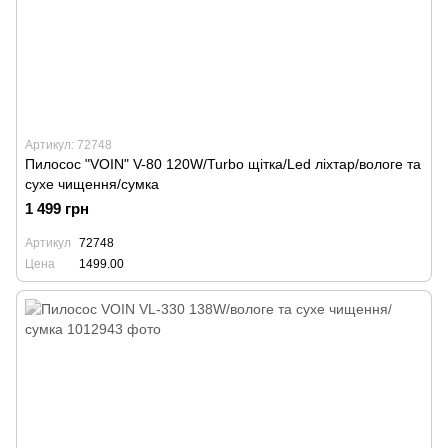
Артикул: 72748
Пилосос "VOIN" V-80 120W/Turbo щітка/Led ліхтар/вологе та
сухе чищення/сумка
1 499 грн
Артикул
72748
Цена
1499.00