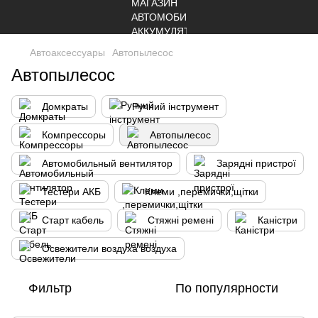
Автоаксессуары
Автопылесос
Автопылесос
Домкраты
Ручний інструмент
Компрессоры
Автопылесос
Автомобильный вентилятор
Зарядні пристрої
Тестери АКБ
Клеми ,перемички,щітки
Старт кабель
Стяжні ремені
Каністри
Освежители воздуха воздуха
Фильтр
По популярности