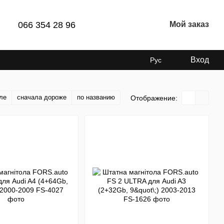
066 354 28 96
Мой заказ
Вход
Рус
ле
сначала дороже
по названию
Отображение: