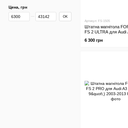
Цена, грн
От Цена, грн
До Цена, грн
OK
Артикул: FS-1505
Штатна магнітола FO
FS 2 ULTRA для Audi
(2+32Gb, 9"\;) 2000-20
6 300 грн