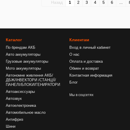
Назад
1
2
3
4
5
6
...
Каталог
Клиентам
По брендам АКБ
Вход в личный кабинет
Авто аккумуляторы
О нас
Грузовые аккумуляторы
Оплата и доставка
Мото аккумуляторы
Обмен и возврат
Автономне живлення АКБ/
Контактная информация
ДБЖ/ІНВЕКТОРИ /СТАНЦІЇ/
Блог
ПАНЕЛІ/БЛОКИ/ГЕНИРАТОРИ
Автоаксессуары
Мы в соцсетях
Автозвук
Автоелектроника
Автомобильное масло
Антифриз
Шини