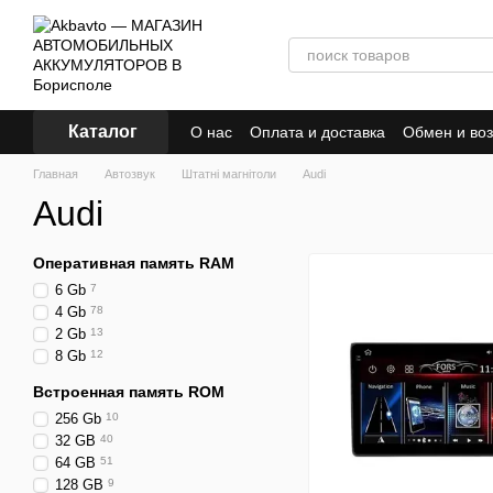
Перейти к основному контенту
Каталог
О нас
Оплата и доставка
Обмен и воз
Главная
Автозвук
Штатні магнітоли
Audi
Audi
Оперативная память RAM
6 Gb
7
4 Gb
78
2 Gb
13
8 Gb
12
Встроенная память ROM
256 Gb
10
32 GB
40
64 GB
51
128 GB
9