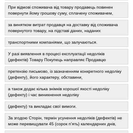
При відмові споживача від товару продавець повинен
повернути йому грошову суму, сплачену споживачем,
за винятком витрат продавця на доставку від споживача
повернутого товару, на підставі даних, наданих
транспортними компаніями, що залучаються.
У разі виявлення в процесі експлуатації недоліків
(дефектів) Товару Покупець направляє Продавцю
претензію письмово, із зазначенням конкретного недоліку
(дефекту), його характеру, обставини,
а також додає кілька знімків хорошої якості недоліку
(дефекту) і час виникнення недоліку
(дефекту) та викладає свої вимоги.
За згодою Сторін, термін усунення недоліків (дефектів) не
може перевищувати 45 (сорок п'ять) календарних днів,