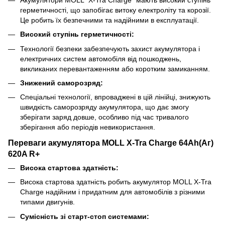
герметичності, що запобігає витоку електроліту та корозії.
Це робить їх безпечними та надійними в експлуатації.
Високий ступінь герметичності:
Технології безпеки забезпечують захист акумулятора і
електричних систем автомобіля від пошкоджень,
викликаних перевантаженням або коротким замиканням.
Знижений саморозряд:
Спеціальні технології, впроваджені в цій лінійці, знижують
швидкість саморозряду акумулятора, що дає змогу
зберігати заряд довше, особливо під час тривалого
зберігання або періодів невикористання.
Переваги акумулятора MOLL X-Tra Charge 64Ah(Аг)
620A R+
Висока стартова здатність:
Висока стартова здатність робить акумулятор MOLL X-Tra
Charge надійним і придатним для автомобілів з різними
типами двигунів.
Сумісність зі старт-стоп системами: