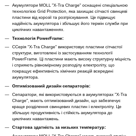
Акумулятори MOLL "X-Tra Charge" оснащені спеціальною
технологією Grid Protection, яка захищає сітчасті свинцеві
пластини від корозії та розтріскування. Це підвищує
надійність акумулятора і збільшує його термін служби при
циклічних навантаженнях.
Технологія PowerFrame:
CСерія "X-Tra Charge" використовує пластини сітчастої
структури, виготовлені із застосуванням технології
PowerFrame. Ці пластини мають високу структурну міцність
і сприяють рівномірному розподілу електроліту, що
покращує ефективність хімічних реакцій всередині
акумулятора.
Оптимізований дизайн сепараторів:
Сепаратори, які використовуються в акумуляторах "X-Tra
Charge", мають оптимізований дизайн, що забезпечує
краще розділення свинцевих пластин і електроліту. Це
збільшує продуктивність і стійкість акумулятора до
циклічних навантажень.
Стартова здатність за низьких температур:
Акумулятори MOLL "X-Tra Charge" мають високий ступінь