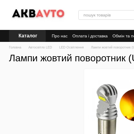
Перейти до основного контенту
Каталог
Про нас
Оплата і доставка
Обмін та 
Головна
Автосвітло LED
LED Освітлення
Лампи жовтий поворотник (
Лампи жовтий поворотник 