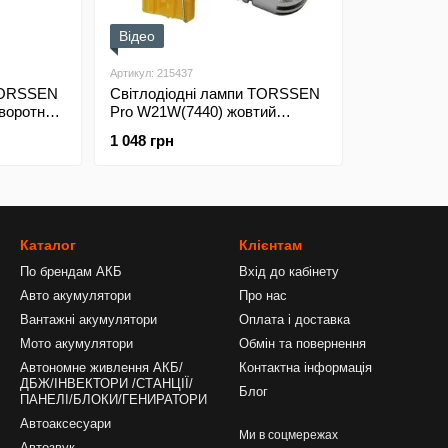
Відео
Артикул: 215437
 TORSSEN
Світлодіодні лампи TORSSEN
воротник
Pro W21W(7440) жовтий
поворотник USA (Комплект
1 048 грн
2шт)
Каталог
Клієнтам
По брендам АКБ
Вхід до кабінету
Авто акумулятори
Про нас
Вантажні акумулятори
Оплата і доставка
Мото акумулятори
Обмін та повернення
Автономне живлення АКБ/
Контактна інформація
ДБЖ/ІНВЕКТОРИ /СТАНЦІЇ/
Блог
ПАНЕЛІ/БЛОКИ/ГЕНИРАТОРИ
Автоаксесуари
Ми в соцмережах
Автозвук