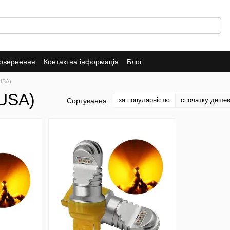
повернення
Контактна інформація
Блог
USA)
(USA)
за популярністю
спочатку деше
Сортування: