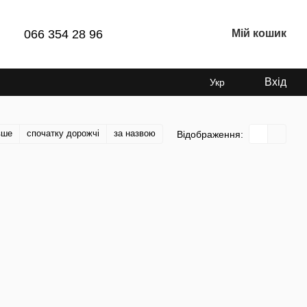
066 354 28 96
Мій кошик
Вхід
Укр
вше
спочатку дорожчі
за назвою
Відображення: