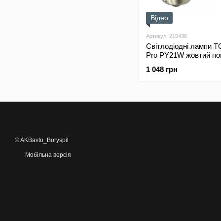
Відео
Артикул: 215436
Світлодіодні лампи
Pro PY21W жовтий по
USA (Комплект 2шт)
1 048 грн
© AKBavto_Boryspil
Мобільна версія