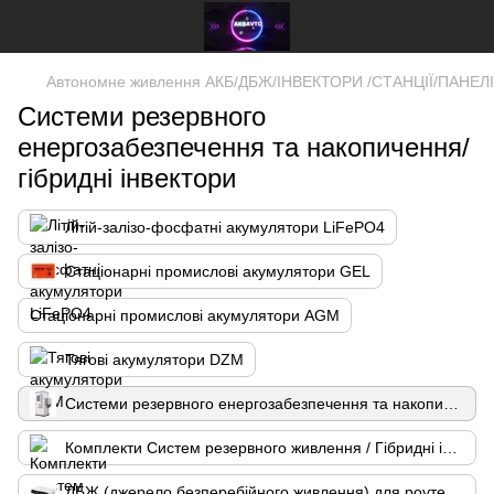
Автономне живлення АКБ/ДБЖ/ІНВЕКТОРИ /СТАНЦІЇ/ПАНЕ
Системи резервного
енергозабезпечення та накопичення/
гібридні інвектори
Літій-залізо-фосфатні акумулятори LiFePO4
Стаціонарні промислові акумулятори GEL
Стаціонарні промислові акумулятори AGM
Тягові акумулятори DZM
Системи резервного енергозабезпечення та накопичення/ гібридні інвектори
Комплекти Систем резервного живлення / Гібридні інвектори з батареями
ДБЖ (джерело безперебійного живлення) для роутерів