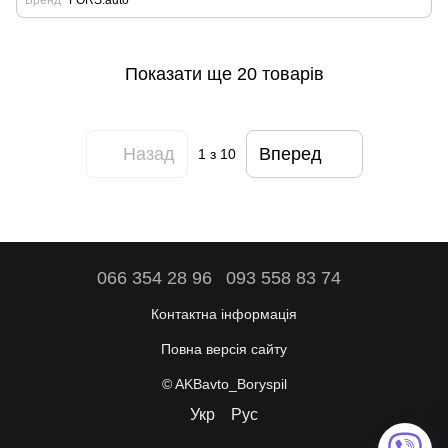
Бренд
FORS.auto
Показати ще 20 товарів
Назад
Вперед
1
з 10
066 354 28 96
093 558 83 74
Контактна інформація
Повна версія сайту
© AKBavto_Boryspil
Укр
Рус