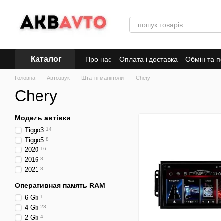
Перейти до основного контенту
Каталог
Про нас
Оплата і доставка
Обмін та 
Головна
Автозвук
Штатні магнітоли
Chery
Chery
Модель автівки
Tiggo3
14
Tiggo5
8
2020
16
2016
8
2021
8
Оперативная память RAM
6 Gb
1
4 Gb
23
2 Gb
4