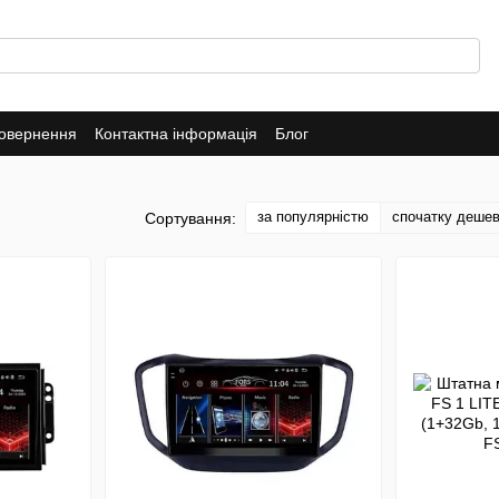
повернення
Контактна інформація
Блог
за популярністю
спочатку деше
Сортування: