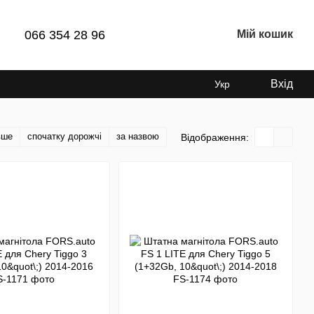
066 354 28 96
Мій кошик
Вхід
Укр
вше
спочатку дорожчі
за назвою
Відображення: