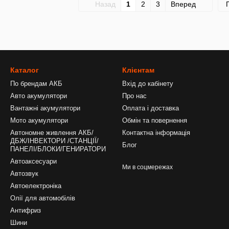
Назад
1
2
3
Вперед
Каталог
Клієнтам
По брендам АКБ
Вхід до кабінету
Авто акумулятори
Про нас
Вантажні акумулятори
Оплата і доставка
Мото акумулятори
Обмін та повернення
Автономне живлення АКБ/
Контактна інформація
ДБЖ/ІНВЕКТОРИ /СТАНЦІЇ/
Блог
ПАНЕЛІ/БЛОКИ/ГЕНИРАТОРИ
Автоаксесуари
Ми в соцмережах
Автозвук
Автоелектроніка
Олії для автомобілів
Антифриз
Шини