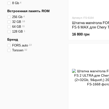
8 Gb
4
Встроенная память ROM
256 Gb
4
Артикул: FS-6164
32 GB
16
Штатна магнітола FO
64 GB
11
FS 6 MAX для Chery T
(6+128Gb, 9"\;) 2016-
128 GB
1
16 800 грн
Бренд
FORS.auto
22
Torssen
32