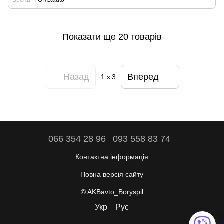
Бренд
FORS.auto
Показати ще 20 товарів
Назад
Вперед
1
з 3
066 354 28 96
093 558 83 74
Контактна інформація
Повна версія сайту
© AKBavto_Boryspil
Укр
Рус