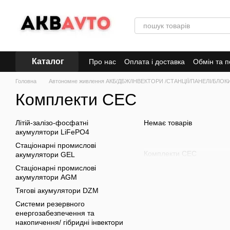
Перейти до основного контенту
Каталог
Про нас
Оплата і доставка
Обмін та 
Головна
Автономне живлення АКБ/ДБЖ/ІНВЕКТОРИ /СТАНЦІЇ/ПАНЕЛІ/БЛО
Комплекти СЕС
Літій-залізо-фосфатні
Немає товарів
акумулятори LiFePO4
Стаціонарні промислові
Комплекти СЕС
акумулятори GEL
Стаціонарні промислові
акумулятори AGM
Тягові акумулятори DZM
Системи резервного
енергозабезпечення та
накопичення/ гібридні інвектори