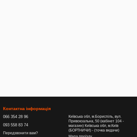
Контактна інформація
066 354 28 96
Київська обл, м.Бориспіль, вул.
Привокзальна, 50 (кабінет 104 -
093 558 83 74
магазин) Київська обл, м.Київ
(БОРТНИЧИ) - (точка видачи)
Передзвонити вам?
Мапа проїзду