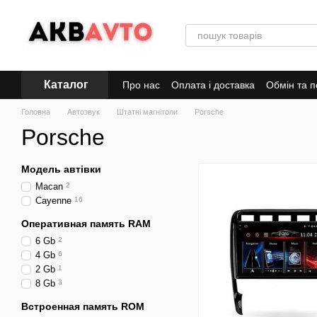
Перейти до основного контенту
Каталог
Про нас
Оплата і доставка
Обмін та 
Головна
Автозвук
Штатні магнітоли
Porsche
Porsche
Модель автівки
Macan
2
Cayenne
16
Оперативная память RAM
6 Gb
2
4 Gb
6
2 Gb
1
8 Gb
3
Встроенная память ROM