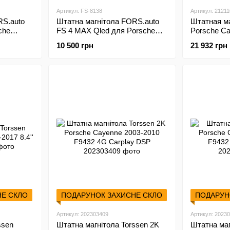
Артикул: FS-8138
Артикул: 2121
RS.auto
Штатна магнітола FORS.auto
Штатная ма
che
FS 4 MAX Qled для Porsche
Porsche Ca
) 2002-
Cayenne (4+32Gb, 9"\;) 2002-
F96128 4G 
10 500 грн
21 932 грн
2010
НЕ СКЛО
ПОДАРУНОК ЗАХИСНЕ СКЛО
ПОДАРУН
Артикул: 202303409
Артикул: 2023
ssen
Штатна магнітола Torssen 2K
Штатна маг