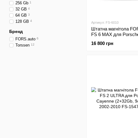
256 Gb
1
32 GB
4
64 GB
3
128 GB
4
Артикул: FS-6010
Штатна магнітола FO
Бренд
FS 6 MAX для Porsch
FORS.auto
6
Cayenne (6+128Gb, 9"\
16 800 грн
Torssen
12
2010