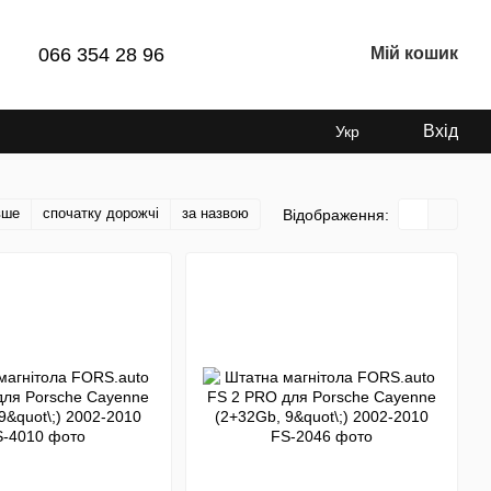
066 354 28 96
Мій кошик
Вхід
Укр
вше
спочатку дорожчі
за назвою
Відображення: