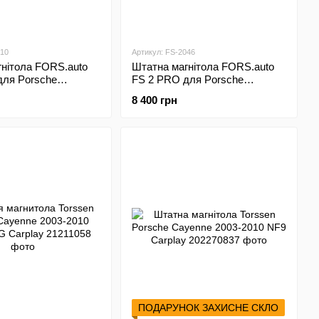
010
Артикул: FS-2046
нітола FORS.auto
Штатна магнітола FORS.auto
для Porsche
FS 2 PRO для Porsche
64Gb, 9"\;) 2002-
Cayenne (2+32Gb, 9"\;) 2002-
8 400 грн
2010
ПОДАРУНОК ЗАХИСНЕ СКЛО