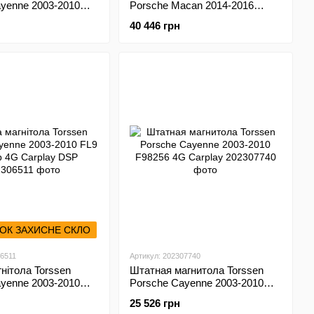
yenne 2003-2010
Porsche Macan 2014-2016
Carplay DSP
PCM3.1 SK848+360
40 446 грн
ОК ЗАХИСНЕ СКЛО
06511
Артикул: 202307740
нітола Torssen
Штатная магнитола Torssen
yenne 2003-2010
Porsche Cayenne 2003-2010
b 4G Carplay DSP
F98256 4G Carplay
25 526 грн