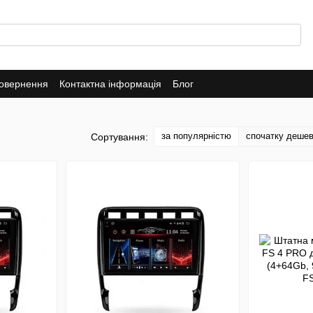
повернення
Контактна інформація
Блог
за популярністю
спочатку деше
Сортування: