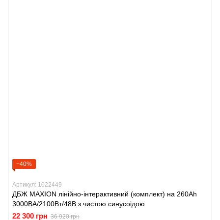
−40%
Артикул: 1022449
ДБЖ MAXION лінійно-інтерактивний (комплект) на 260Ah
3000ВА/2100Вт/48В з чистою синусоідою
22 300 грн
36 920 грн