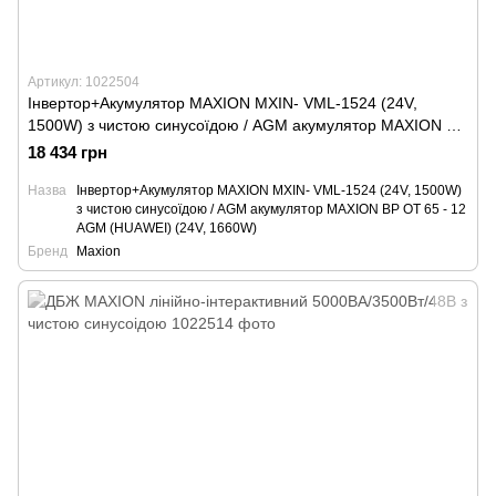
Артикул: 1022504
Інвертор+Акумулятор MAXION MXIN- VML-1524 (24V,
1500W) з чистою синусоїдою / AGM акумулятор MAXION BP
OT 65 - 12 AGM (HUAWEI) (24V, 1660W)
18 434 грн
Назва
Інвертор+Акумулятор MAXION MXIN- VML-1524 (24V, 1500W)
з чистою синусоїдою / AGM акумулятор MAXION BP OT 65 - 12
AGM (HUAWEI) (24V, 1660W)
Бренд
Maxion