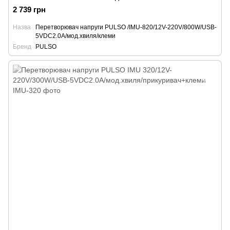
2 739 грн
Назва
Перетворювач напруги PULSO /IMU-820/12V-220V/800W/USB-
5VDC2.0A/мод.хвиля/клеми
Бренд
PULSO