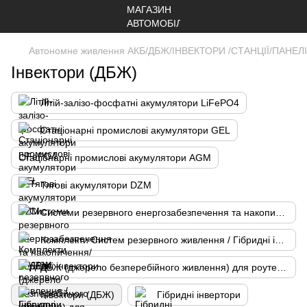
Автономне живлення АКБ/ДБЖ/ІНВЕКТОРИ /СТАНЦІЇ/ПАНЕ
Інвектори (ДБЖ)
Літій-залізо-фосфатні акумулятори LiFePO4
Стаціонарні промислові акумулятори GEL
Стаціонарні промислові акумулятори AGM
Тягові акумулятори DZM
Системи резервного енергозабезпечення та накопичення/ гібридні інвектори
Комплекти Систем резервного живлення / Гібридні інвектори з батареями
ДБЖ (джерело безперебійного живлення) для роутерів
Інвектори (ДБЖ)
Гібридні інвертори