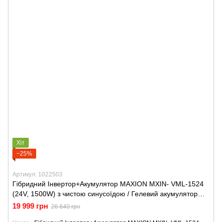
Хіт
−25%
Артикул: 1022503
Гібридний Інвертор+Акумулятор MAXION MXIN- VML-1524
(24V, 1500W) з чистою синусоїдою / Гелевий акумулятор
MAXION BP OT 105 - 12 GEL (HUAWEI) (24V, 2688W)
19 999 грн
26 640 грн