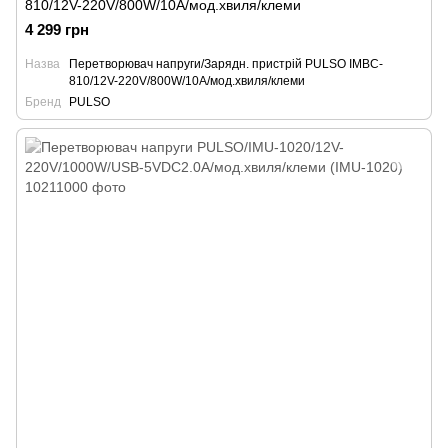
810/12V-220V/800W/10A/мод.хвиля/клеми
4 299 грн
Назва
Перетворювач напруги/Зарядн. пристрій PULSO IMBC-
810/12V-220V/800W/10A/мод.хвиля/клеми
Бренд
PULSO