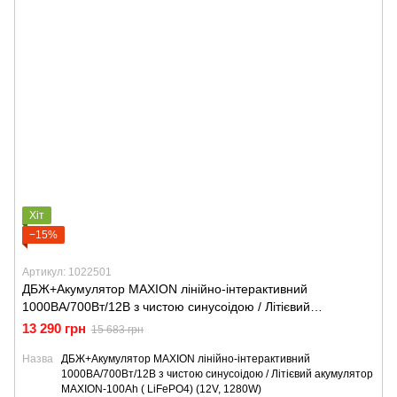
Хіт
−15%
Артикул: 1022501
ДБЖ+Акумулятор MAXION лінійно-інтерактивний
1000ВА/700Вт/12В з чистою синусоідою / Літієвий
акумулятор MAXION-100Ah ( LiFePO4) (12V, 1280W)
13 290 грн
15 683 грн
Назва
ДБЖ+Акумулятор MAXION лінійно-інтерактивний
1000ВА/700Вт/12В з чистою синусоідою / Літієвий акумулятор
MAXION-100Ah ( LiFePO4) (12V, 1280W)