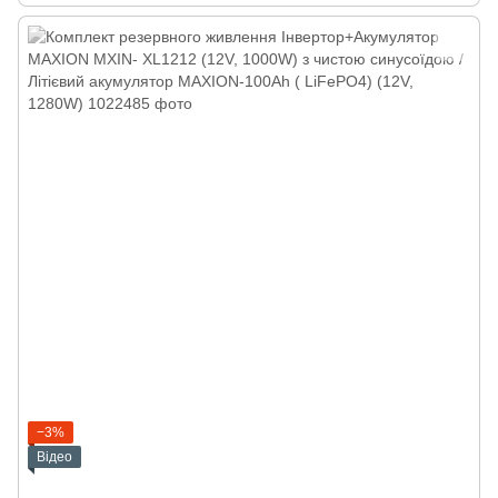
−3%
Відео