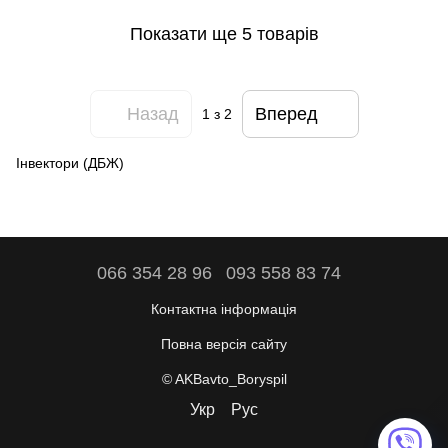
Показати ще 5 товарів
Назад
Вперед
1
з 2
Інвектори (ДБЖ)
066 354 28 96
093 558 83 74
Контактна інформація
Повна версія сайту
© AKBavto_Boryspil
Укр
Рус