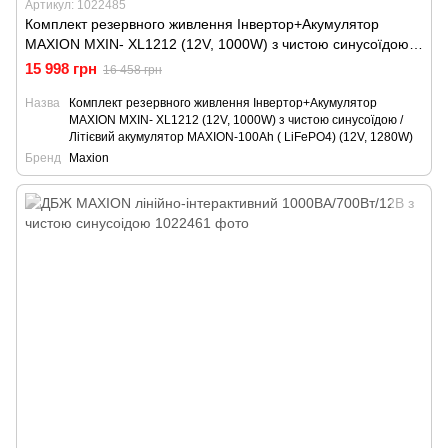
Артикул: 1022485
Комплект резервного живлення Інвертор+Акумулятор
MAXION MXIN- XL1212 (12V, 1000W) з чистою синусоїдою /
Літієвий акумулятор MAXION-100Ah ( LiFePO4) (12V,
15 998 грн
16 458 грн
1280W)
Назва
Комплект резервного живлення Інвертор+Акумулятор
MAXION MXIN- XL1212 (12V, 1000W) з чистою синусоїдою /
Літієвий акумулятор MAXION-100Ah ( LiFePO4) (12V, 1280W)
Бренд
Maxion