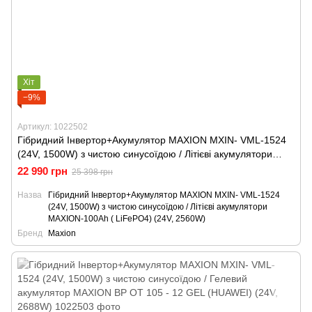
Хіт
−9%
Артикул: 1022502
Гібридний Інвертор+Акумулятор MAXION MXIN- VML-1524
(24V, 1500W) з чистою синусоїдою / Літієві акумулятори
MAXION-100Ah ( LiFePO4) (24V, 2560W)
22 990 грн
25 398 грн
Назва
Гібридний Інвертор+Акумулятор MAXION MXIN- VML-1524
(24V, 1500W) з чистою синусоїдою / Літієві акумулятори
MAXION-100Ah ( LiFePO4) (24V, 2560W)
Бренд
Maxion