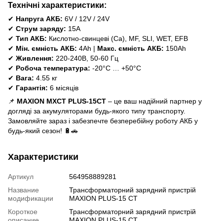
Технічні характеристики:
✔
Напруга АКБ:
6V / 12V / 24V
✔
Струм заряду:
15А
✔
Тип АКБ:
Кислотно-свинцеві (Ca), MF, SLI, WET, EFB
✔
Мін. ємність АКБ:
4Ah |
Макс. ємність АКБ:
150Ah
✔
Живлення:
220-240В, 50-60 Гц
✔
Робоча температура:
-20°C … +50°C
✔
Вага:
4.55 кг
✔
Гарантія:
6 місяців
📌
MAXION MXCT PLUS-15CT
– це ваш надійний партнер у
догляді за акумуляторами будь-якого типу транспорту.
Замовляйте зараз і забезпечте безперебійну роботу АКБ у
будь-який сезон! 🔋🚗
Характеристики
Артикул
564958889281
Название
Трансформаторний зарядний пристрій
модификации
MAXION PLUS-15 CT
Короткое
Трансформаторний зарядний пристрій
описание
MAXION PLUS-15 CT