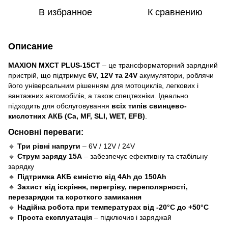
В избранное
К сравнению
Описание
MAXION MXCT PLUS-15CT
– це трансформаторний зарядний
пристрій, що підтримує
6V, 12V та 24V
акумулятори, роблячи
його універсальним рішенням для мотоциклів, легкових і
вантажних автомобілів, а також спецтехніки. Ідеально
підходить для обслуговування
всіх типів свинцево-
кислотних АКБ (Ca, MF, SLI, WET, EFB)
.
Основні переваги:
🔹
Три рівні напруги
– 6V / 12V / 24V
🔹
Струм заряду 15А
– забезпечує ефективну та стабільну
зарядку
🔹
Підтримка АКБ ємністю від 4Ah до 150Ah
🔹
Захист від іскріння, перегріву, переполярності,
перезарядки та короткого замикання
🔹
Надійна робота при температурах від -20°C до +50°C
🔹
Проста експлуатація
– підключив і заряджай