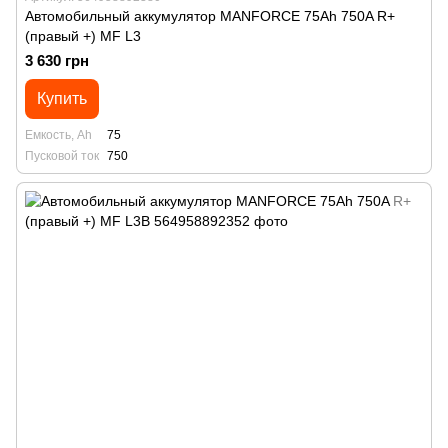
Автомобильный аккумулятор MANFORСE 75Ah 750A R+
(правый +) MF L3
3 630 грн
Купить
Емкость, Ah
75
Пусковой ток
750