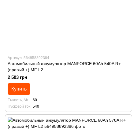
Артикул: 564958892384
Автомобильный аккумулятор MANFORСE 60Ah 540A R+
(правый +) MF L2
2 583 грн
Купить
Емкость, Ah
60
Пусковой ток
540