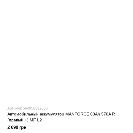
Артикул: 564958892386
Автомобильный аккумулятор MANFORСE 60Ah 570A R+
(правый +) MF L2
2 690 грн