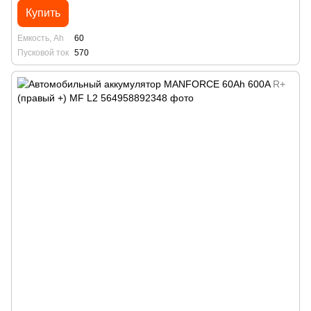
Купить
Емкость, Ah
60
Пусковой ток
570