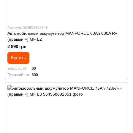
Артикул: 564958892348
Автомобильный аккумулятор MANFORСE 60Ah 600A R+
(правый +) MF L2
2 890 грн
Купить
Емкость, Ah
60
Пусковой ток
600