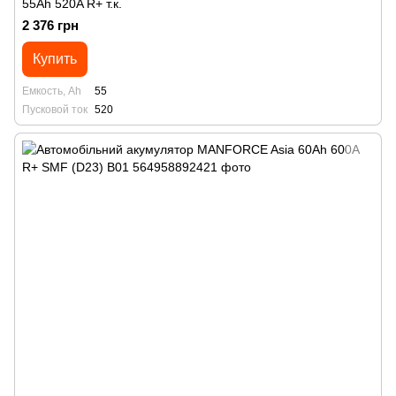
55Ah 520A R+ т.к.
2 376 грн
Купить
Емкость, Ah
55
Пусковой ток
520