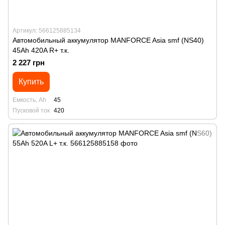
Артикул: 566125885134
Автомобильный аккумулятор MANFORСE Asia smf (NS40)
45Ah 420A R+ т.к.
2 227 грн
Купить
Емкость, Ah
45
Пусковой ток
420