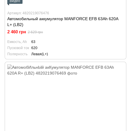
Видео
Артикул: 4820219076476
Автомобильный аккумулятор MANFORCE EFB 63Ah 620A
L+ (LB2)
2 460 грн
2 629 грн
Емкость, Ah
63
Пусковой ток
620
Полярность
Левая(L+)