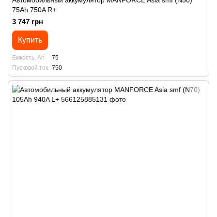
Автомобильный аккумулятор MANFORСE Asia smf (N50)
75Ah 750A R+
3 747 грн
Купить
Емкость, Ah
75
Пусковой ток
750