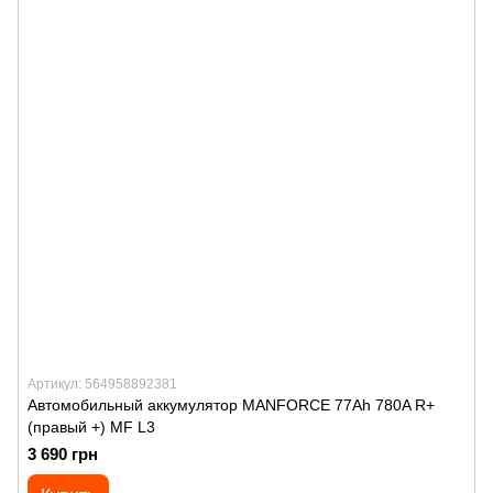
Артикул: 564958892381
Автомобильный аккумулятор MANFORСE 77Ah 780A R+
(правый +) MF L3
3 690 грн