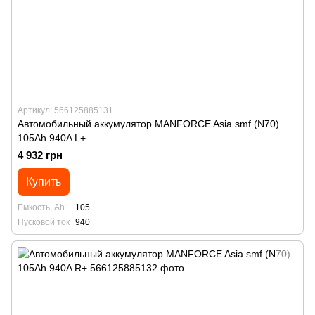
Артикул: 566125885131
Автомобильный аккумулятор MANFORСE Asia smf (N70)
105Ah 940A L+
4 932 грн
Купить
Емкость, Ah
105
Пусковой ток
940