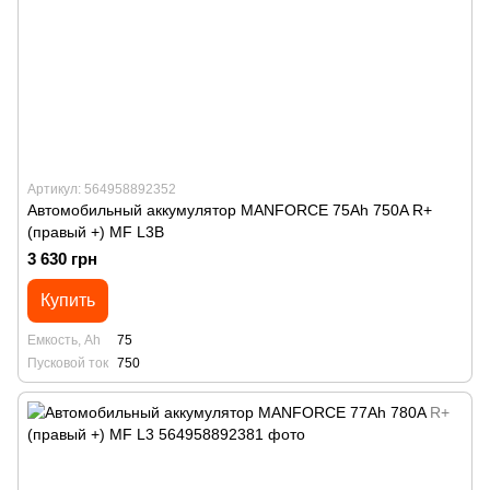
Артикул: 564958892352
Автомобильный аккумулятор MANFORСE 75Ah 750A R+
(правый +) MF L3B
3 630 грн
Купить
Емкость, Ah
75
Пусковой ток
750