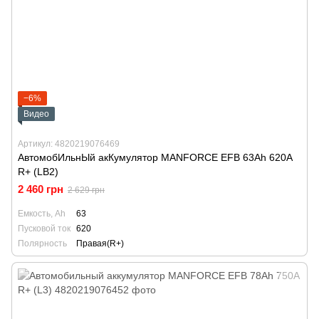
−6%
Видео
Артикул: 4820219076469
АвтомобИльнЫй акКумулятор MANFORCE EFB 63Ah 620A
R+ (LB2)
2 460 грн
2 629 грн
Емкость, Ah
63
Пусковой ток
620
Полярность
Правая(R+)