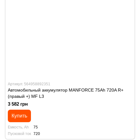
Артикул: 564958892351
Автомобильный аккумулятор MANFORСE 75Ah 720A R+
(правый +) MF L3
3 582 грн
Купить
Емкость, Ah
75
Пусковой ток
720