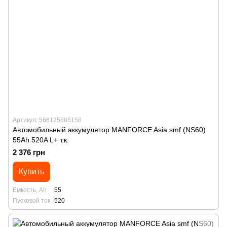
Артикул: 566125885158
Автомобильный аккумулятор MANFORСE Asia smf (NS60)
55Ah 520A L+ т.к.
2 376 грн
Купить
Емкость, Ah
55
Пусковой ток
520