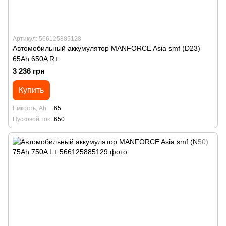
Артикул: 566125885128
Автомобильный аккумулятор MANFORСE Asia smf (D23)
65Ah 650A R+
3 236 грн
Купить
Емкость, Ah
65
Пусковой ток
650