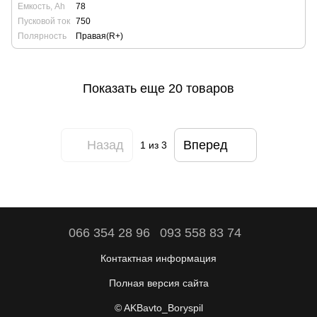
Емкость, Ah
78
Пусковой ток
750
Полярность
Правая(R+)
Показать еще 20 товаров
Назад
Вперед
1
из 3
066 354 28 96
093 558 83 74
Контактная информация
Полная версия сайта
© AKBavto_Boryspil