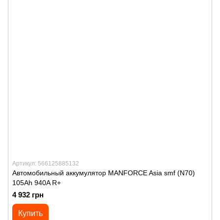
Артикул: 566125885132
Автомобильный аккумулятор MANFORСE Asia smf (N70)
105Ah 940A R+
4 932 грн
Купить