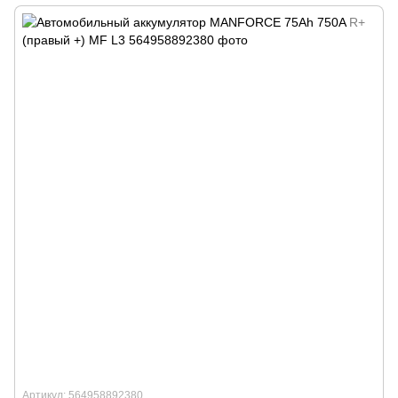
Артикул: 564958892380