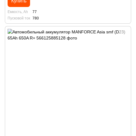
Купить
Емкость, Ah
77
Пусковой ток
780