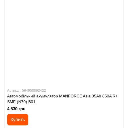
Артикул: 564958892422
Автомобільний акумулятор MANFORСE Asia 95Ah 850A R+
SMF (N70) B01
4 530 грн
Купить