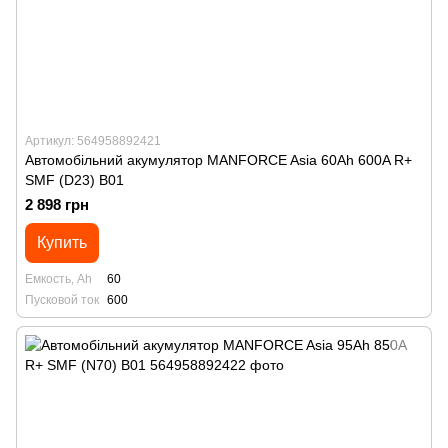
Артикул: 564958892421
Автомобільний акумулятор MANFORСE Asia 60Ah 600A R+
SMF (D23) B01
2 898 грн
Купить
Емкость, Ah
60
Пусковой ток
600