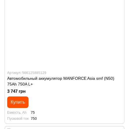
Артикул: 566125885129
Автомобильный аккумулятор MANFORСE Asia smf (N50)
75Ah 750A L+
3 747 грн
Купить
Емкость, Ah
75
Пусковой ток
750