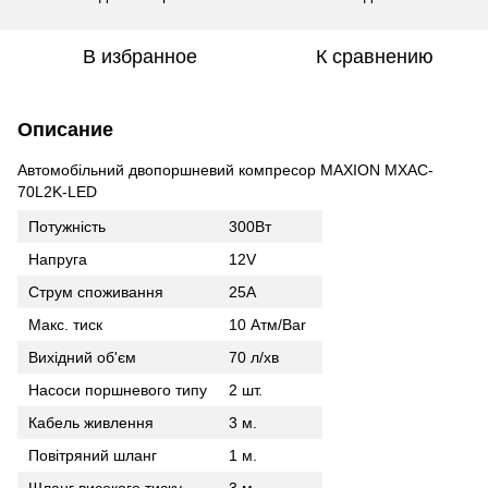
В избранное
К сравнению
Описание
Автомобільний двопоршневий компресор MAXION MXAC-
70L2K-LED
Потужність
300Вт
Напруга
12V
Струм споживання
25A
Макс. тиск
10 Атм/Bar
Вихідний об'єм
70 л/хв
Насоси поршневого типу
2 шт.
Кабель живлення
3 м.
Повітряний шланг
1 м.