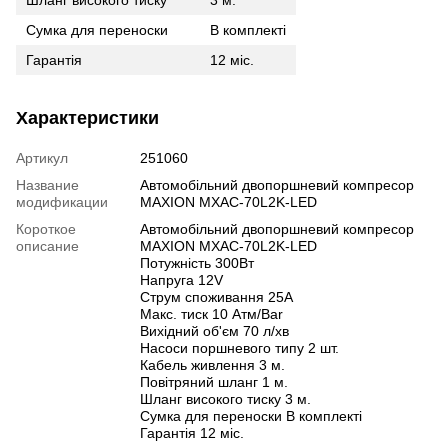
Шланг високого тиску
3 м.
Сумка для переноски
В комплекті
Гарантія
12 міс.
Характеристики
Артикул
251060
Название
Автомобільний двопоршневий компресор
модификации
MAXION MXAC-70L2K-LED
Короткое
Автомобільний двопоршневий компресор
описание
MAXION MXAC-70L2K-LED
Потужність 300Вт
Напруга 12V
Струм споживання 25A
Макс. тиск 10 Атм/Bar
Вихідний об'єм 70 л/хв
Насоси поршневого типу 2 шт.
Кабель живлення 3 м.
Повітряний шланг 1 м.
Шланг високого тиску 3 м.
Сумка для переноски В комплекті
Гарантія 12 міс.