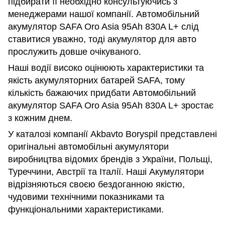
підбирати її необхідно консультуючись з
менеджерами нашої компанії. Автомобільний
акумулятор SAFA Oro Asia 95Ah 830A L+ слід
ставитися уважно, тоді акумулятор для авто
прослужить довше очікуваного.
Наші водії високо оцінюють характеристики та
якість акумуляторних батарей SAFA, тому
кількість бажаючих придбати Автомобільний
акумулятор SAFA Oro Asia 95Ah 830A L+ зростає
з кожним днем.
У каталозі компанії Akbavto Boryspil представлені
оригінальні автомобільні акумулятори
виробництва відомих брендів з України, Польщі,
Туреччини, Австрії та Італії. Наші Акумулятори
відрізняються своєю бездоганною якістю,
чудовими технічними показниками та
функціональними характеристиками.