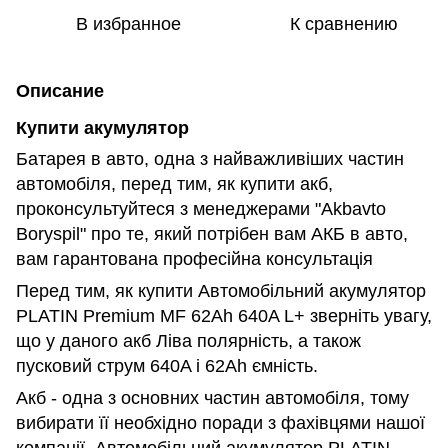
В избранное
К сравнению
Описание
Купити акумулятор
Батарея в авто, одна з найважливіших частин
автомобіля, перед тим, як купити акб,
проконсультуйтеся з менеджерами "Akbavto
Boryspil" про те, який потрібен вам АКБ в авто,
вам гарантована професійна консультація
Перед тим, як купити Автомобільний акумулятор
PLATIN Premium MF 62Ah 640A L+ зверніть увагу,
що у даного акб Ліва полярність, а також
пусковий струм 640A і 62Ah ємність.
Акб - одна з основних частин автомобіля, тому
вибирати її необхідно поради з фахівцями нашої