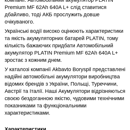
компанії. Автомобільний акумулятор PLATIN
Premium MF 62Ah 640A L+ слід ставитися
дбайливо, тоді АКБ прослужить довше
очікуваного.
Українські водії високо оцінюють характеристики
та якість акумуляторних батарей PLATIN, тому
кількість бажаючих придбати Автомобільний
акумулятор PLATIN Premium MF 62Ah 640A L+
зростає з кожним днем.
У каталозі компанії Akbavto Boryspil представлені
надійні автомобільні акумулятори виробництва
відомих брендів з України, Польщі, Туреччини,
Австрії та Італії. Наші Акумулятори відрізняються
своєю бездоганною якістю, чудовими технічними
показниками та функціональними
характеристиками.
Характеристики