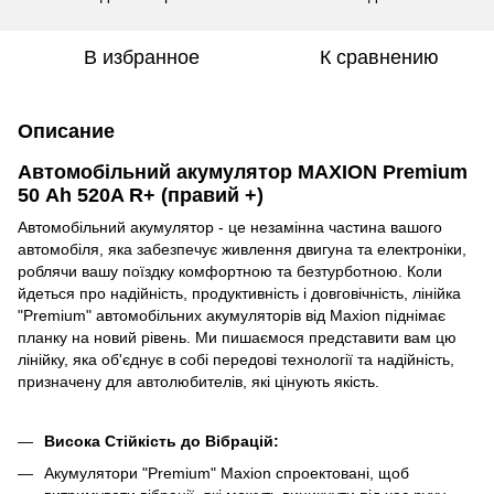
В избранное
К сравнению
Описание
Автомобільний акумулятор MAXION Premium
50 Аh 520A R+ (правий +)
Автомобільний акумулятор - це незамінна частина вашого
автомобіля, яка забезпечує живлення двигуна та електроніки,
роблячи вашу поїздку комфортною та безтурботною. Коли
йдеться про надійність, продуктивність і довговічність, лінійка
"Premium" автомобільних акумуляторів від Maxion піднімає
планку на новий рівень. Ми пишаємося представити вам цю
лінійку, яка об'єднує в собі передові технології та надійність,
призначену для автолюбителів, які цінують якість.
Висока Стійкість до Вібрацій:
Акумулятори "Premium" Maxion спроектовані, щоб