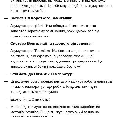
витримувати вібрації, які можуть виникнути під час руху
нерівними дорогами. Це збільшує надійність акумулятора і
його термін служби.
Захист від Короткого Замикання:
Акумулятори цієї лінійки обладнані системою, яка
запобігає короткому замиканню, захищаючи вас від
потенційних небезпек.
Система Вентиляції та газового відведення:
Акумулятори "Premium" Maxion оснащені системою
вентиляції, яка ефективно управляє газами, що
виділяються в процесі заряджання і розряджання. Це
знижує ризик вибухів і покращує безпеку.
Стійкість до Низьких Температур:
Ці акумулятори спроектовані для надійної роботи навіть за
низьких температур, що робить їх ідеальними для
холодних кліматичних умов.
Екологічна Стійкість:
Maxion дотримується екологічно стійких виробничих
методів і утилізації, що знижує негативний вплив на
навколишнє середовище.