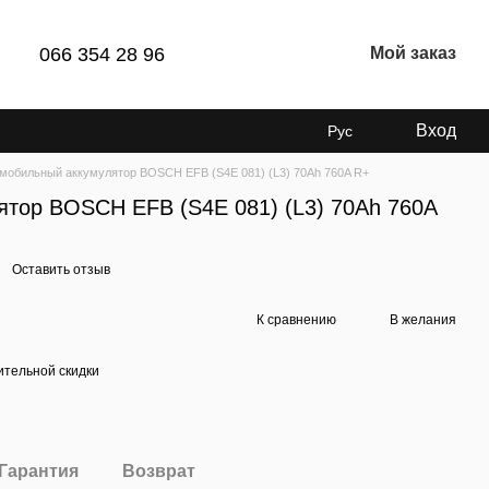
066 354 28 96
Мой заказ
Вход
Рус
мобильный аккумулятор BOSCH EFB (S4E 081) (L3) 70Ah 760A R+
ятор BOSCH EFB (S4E 081) (L3) 70Ah 760A
Оставить отзыв
К сравнению
В желания
тельной скидки
Гарантия
Возврат