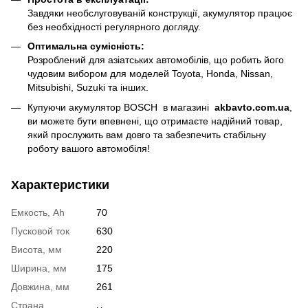
Завдяки необслуговуваній конструкції, акумулятор працює
без необхідності регулярного догляду.
Оптимальна сумісність:
Розроблений для азіатських автомобілів, що робить його
чудовим вибором для моделей Toyota, Honda, Nissan,
Mitsubishi, Suzuki та інших.
Купуючи акумулятор BOSCH
в магазині
akbavto.com.ua
,
ви можете бути впевнені, що отримаєте надійний товар,
який прослужить вам довго та забезпечить стабільну
роботу вашого автомобіля!
Характеристики
Емкость, Ah
70
Пусковой ток
630
Висота, мм
220
Ширина, мм
175
Довжина, мм
261
Страна