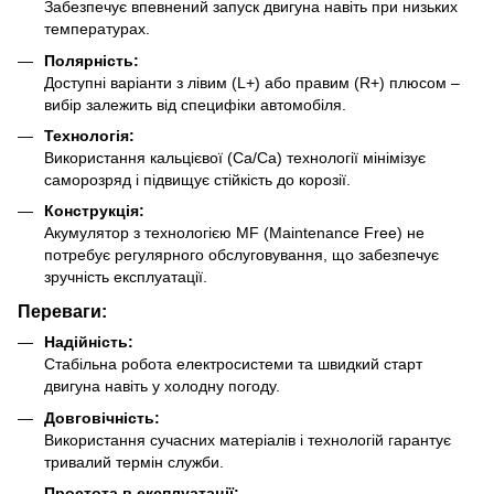
Забезпечує впевнений запуск двигуна навіть при низьких
температурах.
Полярність:
Доступні варіанти з лівим (L+) або правим (R+) плюсом –
вибір залежить від специфіки автомобіля.
Технологія:
Використання кальцієвої (Ca/Ca) технології мінімізує
саморозряд і підвищує стійкість до корозії.
Конструкція:
Акумулятор з технологією MF (Maintenance Free) не
потребує регулярного обслуговування, що забезпечує
зручність експлуатації.
Переваги:
Надійність:
Стабільна робота електросистеми та швидкий старт
двигуна навіть у холодну погоду.
Довговічність:
Використання сучасних матеріалів і технологій гарантує
тривалий термін служби.
Простота в експлуатації: