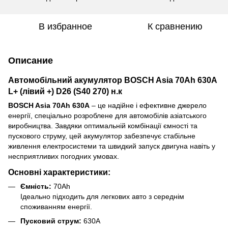
В избранное
К сравнению
Описание
Автомобільний акумулятор BOSCH Asia 70Ah 630A
L+ (лівий +) D26 (S40 270) н.к
BOSCH Asia 70Ah 630A
– це надійне і ефективне джерело
енергії, спеціально розроблене для автомобілів азіатського
виробництва. Завдяки оптимальній комбінації ємності та
пускового струму, цей акумулятор забезпечує стабільне
живлення електросистеми та швидкий запуск двигуна навіть у
несприятливих погодних умовах.
Основні характеристики:
Ємність:
70Ah
Ідеально підходить для легкових авто з середнім
споживанням енергії.
Пусковий струм:
630A