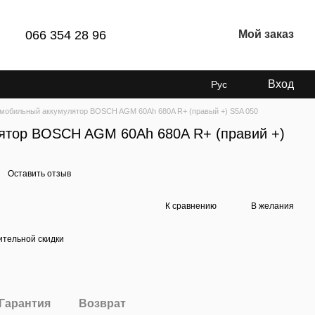
066 354 28 96
Мой заказ
Вход
Рус
мобильный аккумулятор BOSCH AGM 60Ah 680A R+ (правый +) S5A 050
ятор BOSCH AGM 60Ah 680A R+ (правий +)
Оставить отзыв
К сравнению
В желания
тельной скидки
Гарантия
Возврат