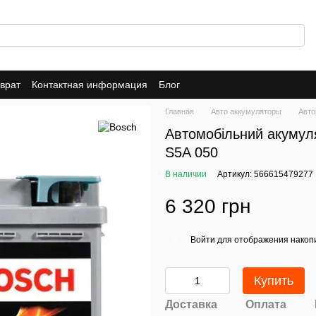
врат
Контактная информация
Блог
Главная
Авто аккумуляторы
Авто
Автомобільний акумул
S5A 050
В наличии
Артикул: 566615479277
6 320 грн
Войти
для отображения накопи
%
Купить
Доставка
Оплата