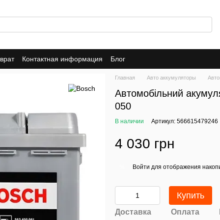
врат
Контактная информация
Блог
Главная
Авто аккумуляторы
Авто
Автомобільний акумул
050
В наличии
Артикул: 566615479246
4 030 грн
Войти
для отображения накопи
%
Купить
Доставка
Оплата