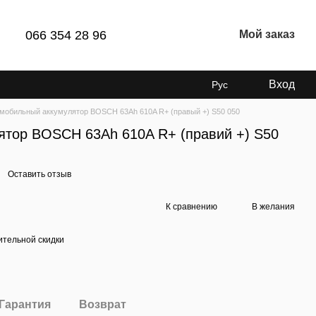
066 354 28 96
Мой заказ
Вход
Рус
мобильный аккумулятор BOSCH 63Ah 610A R+ (правый +) S50 050
ятор BOSCH 63Ah 610A R+ (правий +) S50
Оставить отзыв
К сравнению
В желания
тельной скидки
Гарантия
Возврат