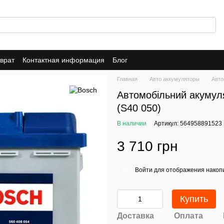
врат
Контактная информация
Блог
Главная
Авто аккумуляторы
Авто
Автомобільний акумул
(S40 050)
В наличии
Артикул: 564958891523
3 710 грн
Войти
для отображения накопи
%
Купить
Доставка
Оплата