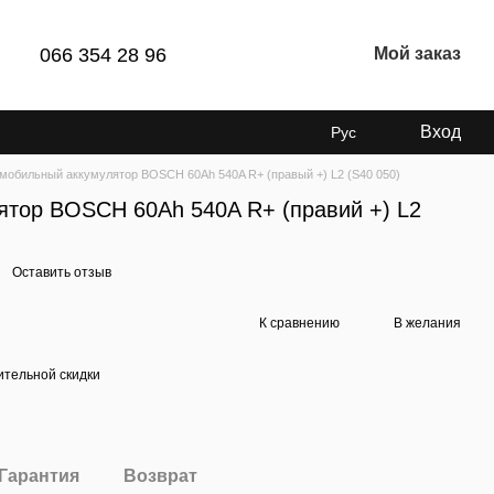
066 354 28 96
Мой заказ
Вход
Рус
мобильный аккумулятор BOSCH 60Ah 540A R+ (правый +) L2 (S40 050)
ятор BOSCH 60Ah 540A R+ (правий +) L2
Оставить отзыв
К сравнению
В желания
тельной скидки
Гарантия
Возврат