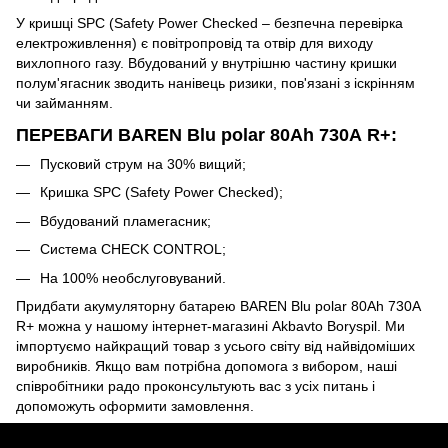
У кришці SPC (Safety Power Checked – безпечна перевірка
електроживлення) є повітропровід та отвір для виходу
вихлопного газу. Вбудований у внутрішню частину кришки
полум'ягасник зводить нанівець ризики, пов'язані з іскрінням
чи займанням.
ПЕРЕВАГИ BAREN Blu polar 80Аh 730А R+:
Пусковий струм на 30% вищий;
Кришка SPC (Safety Power Checked);
Вбудований пламегасник;
Система CHECK CONTROL;
На 100% необслуговуваний.
Придбати акумуляторну батарею BAREN Blu polar 80Аh 730А
R+ можна у нашому інтернет-магазині Akbavto Boryspil. Ми
імпортуємо найкращий товар з усього світу від найвідоміших
виробників. Якщо вам потрібна допомога з вибором, наші
співробітники радо проконсультують вас з усіх питань і
допоможуть оформити замовлення.