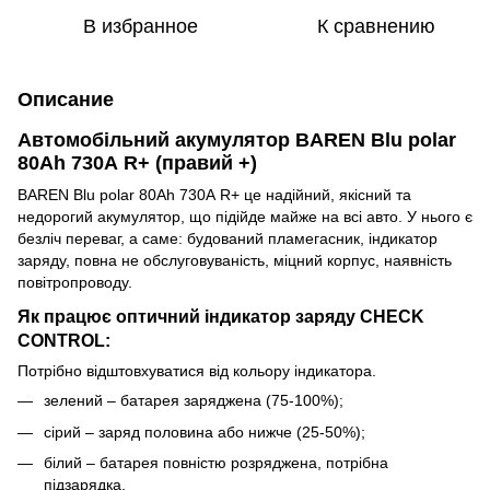
В избранное
К сравнению
Описание
Автомобільний акумулятор BAREN Blu polar
80Аh 730А R+ (правий +)
BAREN Blu polar 80Аh 730А R+ це надійний, якісний та
недорогий акумулятор, що підійде майже на всі авто. У нього є
безліч переваг, а саме: будований пламегасник, індикатор
заряду, повна не обслуговуваність, міцний корпус, наявність
повітропроводу.
Як працює оптичний індикатор заряду CHECK
CONTROL:
Потрібно відштовхуватися від кольору індикатора.
зелений – батарея заряджена (75-100%);
сірий – заряд половина або нижче (25-50%);
білий – батарея повністю розряджена, потрібна
підзарядка.