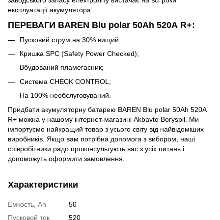
заводського запасу електроліту вистачає на всі роки
експлуатації акумулятора.
ПЕРЕВАГИ BAREN Blu polar 50Аh 520А R+:
Пусковий струм на 30% вищий;
Кришка SPC (Safety Power Checked);
Вбудований пламегасник;
Система CHECK CONTROL;
На 100% необслуговуваний.
Придбати акумуляторну батарею BAREN Blu polar 50Аh 520А
R+ можна у нашому інтернет-магазині Akbavto Boryspil. Ми
імпортуємо найкращий товар з усього світу від найвідоміших
виробників. Якщо вам потрібна допомога з вибором, наші
співробітники радо проконсультують вас з усіх питань і
допоможуть оформити замовлення.
Характеристики
Емкость, Ah
50
Пусковой ток
520