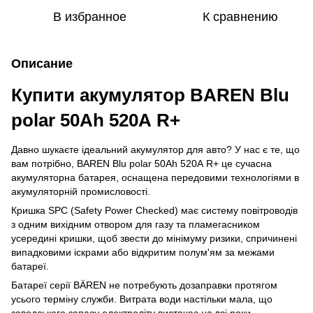
В избранное
К сравнению
Описание
Купити акумулятор BAREN Blu
polar 50Аh 520А R+
Давно шукаєте ідеальний акумулятор для авто? У нас є те, що
вам потрібно, BAREN Blu polar 50Аh 520А R+ це сучасна
акумуляторна батарея, оснащена передовими технологіями в
акумуляторній промисловості.
Кришка SPC (Safety Power Checked) має систему повітроводів
з одним вихідним отвором для газу та пламегасником
усередині кришки, щоб звести до мінімуму ризики, спричинені
випадковими іскрами або відкритим полум'ям за межами
батареї.
Батареї серії BÄREN не потребують дозаправки протягом
усього терміну служби. Витрата води настільки мала, що