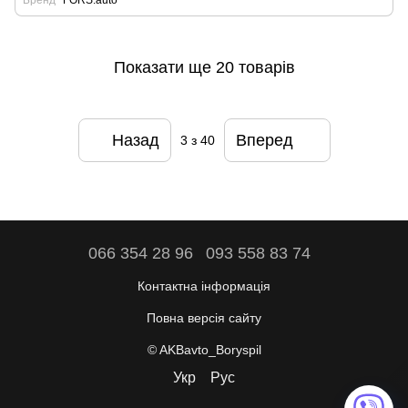
Бренд
FORS.auto
Показати ще 20 товарів
Назад
Вперед
3
з 40
066 354 28 96
093 558 83 74
Контактна інформація
Повна версія сайту
© AKBavto_Boryspil
Укр
Рус