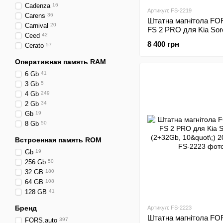
Cadenza
16
Артикул: FS-2219
Carens
36
Штатна магнітола FO
Carnival
20
FS 2 PRO для Kia Sor
Ceed
42
(2+32Gb, 9"\;) 2012-20
8 400 грн
Cerato
57
Оперативная память RAM
6 Gb
41
3 Gb
5
4 Gb
249
2 Gb
34
Gb
19
8 Gb
50
Встроенная память ROM
Gb
19
256 Gb
50
32 GB
180
64 GB
108
128 GB
41
Бренд
Артикул: FS-2223
Штатна магнітола FO
FORS.auto
397