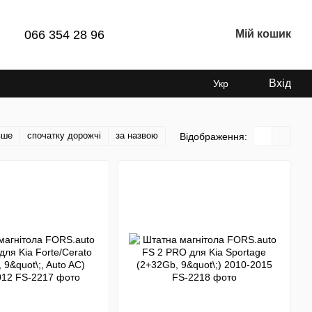
066 354 28 96
Мій кошик
Вхід
Укр
вше
спочатку дорожчі
за назвою
Відображення: