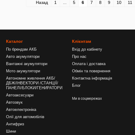
Назад
1
...
5
6
7
8
9
10
11
Каталог
Клієнтам
По брендам АКБ
Вхід до кабінету
Авто акумулятори
Про нас
Вантажні акумулятори
Оплата і доставка
Мото акумулятори
Обмін та повернення
Автономне живлення АКБ/
Контактна інформація
ДБЖ/ІНВЕКТОРИ /СТАНЦІЇ/
Блог
ПАНЕЛІ/БЛОКИ/ГЕНИРАТОРИ
Автоаксесуари
Ми в соцмережах
Автозвук
Автоелектроніка
Олії для автомобілів
Антифриз
Шини