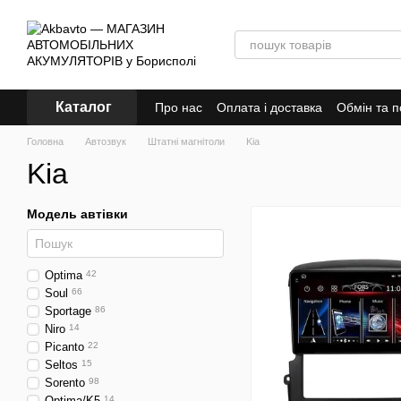
Перейти до основного контенту
Каталог
Про нас
Оплата і доставка
Обмін та 
Головна
Автозвук
Штатні магнітоли
Kia
Kia
Модель автівки
Optima
42
Soul
66
Sportage
86
Niro
14
Picanto
22
Seltos
15
Sorento
98
Optima/K5
14