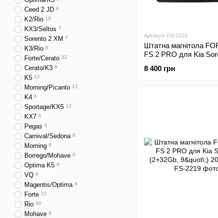
Ceed 2 JD
6
K2/Rio
19
KX3/Seltos
7
Артикул: FS-2215
Sorento 2 XM
7
Штатна магнітола FO
K3/Rio
6
FS 2 PRO для Kia Sor
Forte/Cerato
32
(2+32Gb, 9"\;) 2006-20
Cerato/K3
6
8 400 грн
K5
12
Morning/Picanto
12
K4
6
Sportage/KX5
12
KX7
6
Pegas
6
Carnival/Sedona
6
Morning
6
Borrego/Mohave
6
Optima K5
4
VQ
6
Magentis/Optima
6
Forte
22
Rio
66
Mohave
8