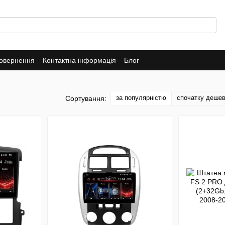
повернення
Контактна інформація
Блог
за популярністю
спочатку деше
Сортування: