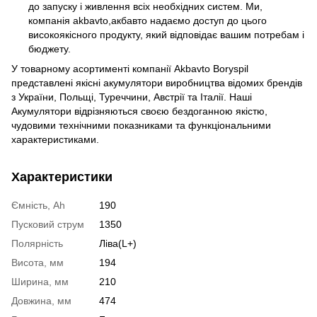
до запуску і живлення всіх необхідних систем. Ми,
компанія akbavto,акбавто надаємо доступ до цього
високоякісного продукту, який відповідає вашим потребам і
бюджету.
У товарному асортименті компанії Akbavto Boryspil
представлені якісні акумулятори виробництва відомих брендів
з України, Польщі, Туреччини, Австрії та Італії. Наші
Акумулятори відрізняються своєю бездоганною якістю,
чудовими технічними показниками та функціональними
характеристиками.
Характеристики
Ємність, Ah
190
Пусковий струм
1350
Полярність
Ліва(L+)
Висота, мм
194
Ширина, мм
210
Довжина, мм
474