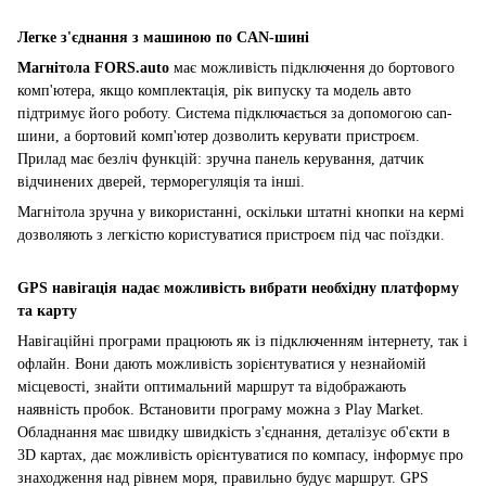
Легке з'єднання з машиною по CAN-шині
Магнітола
FORS.auto
має можливість підключення до бортового
комп'ютера, якщо комплектація, рік випуску та модель авто
підтримує його роботу. Система підключається за допомогою can-
шини, а бортовий комп'ютер дозволить керувати пристроєм.
Прилад має безліч функцій: зручна панель керування, датчик
відчинених дверей, терморегуляція та інші.
Магнітола зручна у використанні, оскільки штатні кнопки на кермі
дозволяють з легкістю користуватися пристроєм під час поїздки.
GPS навігація надає можливість вибрати необхідну платформу
та карту
Навігаційні програми працюють як із підключенням інтернету, так і
офлайн. Вони дають можливість зорієнтуватися у незнайомій
місцевості, знайти оптимальний маршрут та відображають
наявність пробок. Встановити програму можна з Play Market.
Обладнання має швидку швидкість з'єднання, деталізує об'єкти в
3D картах, дає можливість орієнтуватися по компасу, інформує про
знаходження над рівнем моря, правильно будує маршрут. GPS