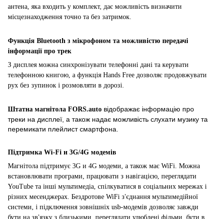
антена, яка входить у комплект, дає можливість визначити
місцезнаходження точно та без затримок.
Функція Bluetooth з мікрофоном та можливістю передачі
інформації про трек
З дисплея можна синхронізувати телефонні дані та керувати
телефонною книгою, а функція Hands Free дозволяє продовжувати
рух без зупинок і розмовляти в дорозі.
відображає інформацію про
Штатна магнітола
FORS.auto
треки на дисплеї, а також надає можливість слухати музику та
перемикати плейлист смартфона.
Підтримка Wi-Fi и 3G/4G модемів
Магнітола підтримує 3G и 4G модеми, а також має WiFi. Можна
встановлювати програми, працювати з навігацією, переглядати
YouTube та інші мультимедіа, спілкуватися в соціальних мережах і
різних месенджерах. Бездротове WiFi з'єднання мультимедійної
системи, і підключення зовнішніх usb-модемів дозволяє завжди
бути на зв'язку з близькими, переглядати улюблені фільми, бути в