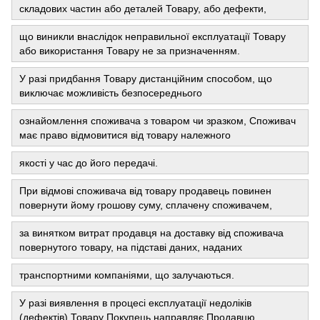
складових частин або деталей Товару, або дефекти,
що виникли внаслідок неправильної експлуатації Товару
або використання Товару не за призначенням.
У разі придбання Товару дистанційним способом, що
виключає можливість безпосереднього
ознайомлення споживача з товаром чи зразком, Споживач
має право відмовитися від товару належного
якості у час до його передачі.
При відмові споживача від товару продавець повинен
повернути йому грошову суму, сплачену споживачем,
за винятком витрат продавця на доставку від споживача
повернутого товару, на підставі даних, наданих
транспортними компаніями, що залучаються.
У разі виявлення в процесі експлуатації недоліків
(дефектів) Товару Покупець направляє Продавцю