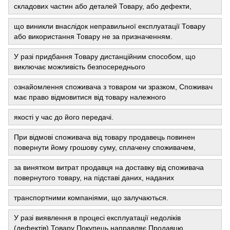
складових частин або деталей Товару, або дефекти,
що виникли внаслідок неправильної експлуатації Товару
або використання Товару не за призначенням.
У разі придбання Товару дистанційним способом, що
виключає можливість безпосереднього
ознайомлення споживача з товаром чи зразком, Споживач
має право відмовитися від товару належного
якості у час до його передачі.
При відмові споживача від товару продавець повинен
повернути йому грошову суму, сплачену споживачем,
за винятком витрат продавця на доставку від споживача
повернутого товару, на підставі даних, наданих
транспортними компаніями, що залучаються.
У разі виявлення в процесі експлуатації недоліків
(дефектів) Товару Покупець направляє Продавцю