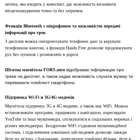
антена, яка входить у комплект, дає можливість визначити
місцезнаходження точно та без затримок.
Функція Bluetooth з мікрофоном та можливістю передачі
інформації про трек
З дисплея можна синхронізувати телефонні дані та керувати
телефонною книгою, а функція Hands Free дозволяє продовжувати
рух без зупинок і розмовляти в дорозі.
відображає інформацію про
Штатна магнітола
FORS.auto
треки на дисплеї, а також надає можливість слухати музику та
перемикати плейлист смартфона.
Підтримка Wi-Fi и 3G/4G модемів
Магнітола підтримує 3G и 4G модеми, а також має WiFi. Можна
встановлювати програми, працювати з навігацією, переглядати
YouTube та інші мультимедіа, спілкуватися в соціальних мережах і
різних месенджерах. Бездротове WiFi з'єднання мультимедійної
системи, і підключення зовнішніх usb-модемів дозволяє завжди
бути на зв'язку з близькими, переглядати улюблені фільми, бути в