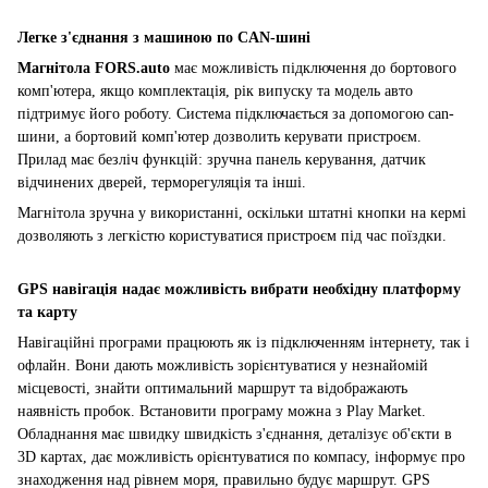
Легке з'єднання з машиною по CAN-шині
Магнітола
FORS.auto
має можливість підключення до бортового
комп'ютера, якщо комплектація, рік випуску та модель авто
підтримує його роботу. Система підключається за допомогою can-
шини, а бортовий комп'ютер дозволить керувати пристроєм.
Прилад має безліч функцій: зручна панель керування, датчик
відчинених дверей, терморегуляція та інші.
Магнітола зручна у використанні, оскільки штатні кнопки на кермі
дозволяють з легкістю користуватися пристроєм під час поїздки.
GPS навігація надає можливість вибрати необхідну платформу
та карту
Навігаційні програми працюють як із підключенням інтернету, так і
офлайн. Вони дають можливість зорієнтуватися у незнайомій
місцевості, знайти оптимальний маршрут та відображають
наявність пробок. Встановити програму можна з Play Market.
Обладнання має швидку швидкість з'єднання, деталізує об'єкти в
3D картах, дає можливість орієнтуватися по компасу, інформує про
знаходження над рівнем моря, правильно будує маршрут. GPS