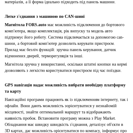
матеріалів, а її форма ідеально підходить під панель машини.
Легке з'єднання з машиною по CAN-шині
Магнітола
FORS.auto
має можливість підключення до бортового
комп'ютера, якщо комплектація, рік випуску та модель авто
підтримує його роботу. Система підключається за допомогою can-
шини, а бортовий комп'ютер дозволить керувати пристроєм.
Прилад має безліч функцій: зручна панель керування, датчик
відчинених дверей, терморегуляція та інші.
Магнітола зручна у використанні, оскільки штатні кнопки на кермі
дозволяють з легкістю користуватися пристроєм під час поїздки.
GPS навігація надає можливість вибрати необхідну платформу
та карту
Навігаційні програми працюють як із підключенням інтернету, так і
офлайн. Вони дають можливість зорієнтуватися у незнайомій
місцевості, знайти оптимальний маршрут та відображають
наявність пробок. Встановити програму можна з Play Market.
Обладнання має швидку швидкість з'єднання, деталізує об'єкти в
3D картах, дає можливість орієнтуватися по компасу, інформує про