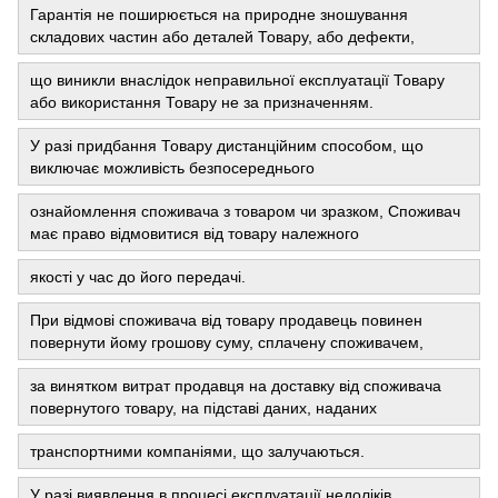
Гарантія не поширюється на природне зношування
складових частин або деталей Товару, або дефекти,
що виникли внаслідок неправильної експлуатації Товару
або використання Товару не за призначенням.
У разі придбання Товару дистанційним способом, що
виключає можливість безпосереднього
ознайомлення споживача з товаром чи зразком, Споживач
має право відмовитися від товару належного
якості у час до його передачі.
При відмові споживача від товару продавець повинен
повернути йому грошову суму, сплачену споживачем,
за винятком витрат продавця на доставку від споживача
повернутого товару, на підставі даних, наданих
транспортними компаніями, що залучаються.
У разі виявлення в процесі експлуатації недоліків