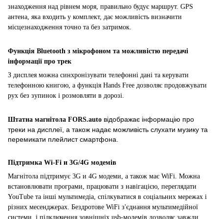
знаходження над рівнем моря, правильно будує маршрут. GPS
антена, яка входить у комплект, дає можливість визначити
місцезнаходження точно та без затримок.
Функція Bluetooth з мікрофоном та можливістю передачі
інформації про трек
З дисплея можна синхронізувати телефонні дані та керувати
телефонною книгою, а функція Hands Free дозволяє продовжувати
рух без зупинок і розмовляти в дорозі.
відображає інформацію про
Штатна магнітола
FORS.auto
треки на дисплеї, а також надає можливість слухати музику та
перемикати плейлист смартфона.
Підтримка Wi-Fi и 3G/4G модемів
Магнітола підтримує 3G и 4G модеми, а також має WiFi. Можна
встановлювати програми, працювати з навігацією, переглядати
YouTube та інші мультимедіа, спілкуватися в соціальних мережах і
різних месенджерах. Бездротове WiFi з'єднання мультимедійної
системи, і підключення зовнішніх usb-модемів дозволяє завжди