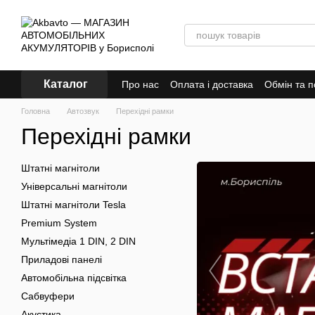
Перейти до основного контенту
Каталог
Про нас
Оплата і доставка
Обмін та 
Головна
Автозвук
Перехідні рамки
Перехідні рамки
Штатні магнітоли
Універсальні магнітоли
Штатні магнітоли Tesla
Premium System
Мультімедіа 1 DIN, 2 DIN
Приладові панелі
Автомобільна підсвітка
Сабвуфери
Акустика